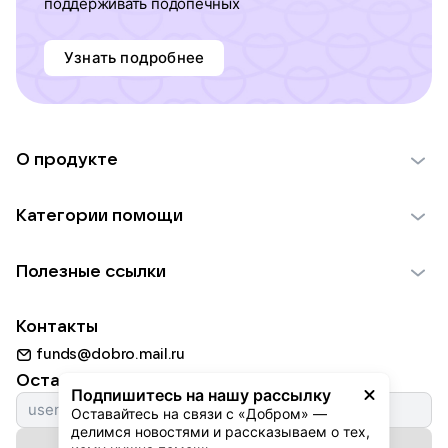
поддерживать подопечных
Узнать подробнее
О продукте
О проекте VK Добро
Категории помощи
Отчеты VK Добро
Детям
Использование материалов
Полезные ссылки
Взрослым
Обратная связь
Найти фонд
Пожилым
Контакты
Для НКО
Волонтеры
Животным
funds@dobro.mail.ru
Партнерам
Добрый день
Оставайтесь с нами
Природе
Подпишитесь на нашу рассылку
Истории
Оставайтесь на связи с «Добром» — 
Культуре
делимся новостями и рассказываем о тех, 
Автоплатежи
Подписаться на рассылку
Фондам