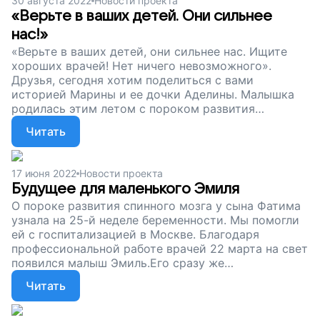
30 августа 2022
Новости проекта
«Верьте в ваших детей. Они сильнее
нас!»
«Верьте в ваших детей, они сильнее нас. Ищите
хороших врачей! Нет ничего невозможного».
Друзья, сегодня хотим поделиться с вами
историей Марины и ее дочки Аделины. Малышка
родилась этим летом с пороком развития
позвоночника и перенесла тяжелейшую операцию.
Читать
К счастью, все сложилось хорошо — сейчас семья
уже дома. Первые дни и месяцы жизни ребенка с
диагнозом spina bifida — самые важные и самые
17 июня 2022
Новости проекта
непростые. Благодаря вашей помощи, друзья, 73
Будущее для маленького Эмиля
семьи консультируются у лучших врачей и
О пороке развития спинного мозга у сына Фатима
получают своевременную поддержку
узнала на 25-й неделе беременности. Мы помогли
специалистов фонда. Спасибо за ваше
ей с госпитализацией в Москве. Благодаря
неравнодушие!
профессиональной работе врачей 22 марта на свет
появился малыш Эмиль.Его сразу же
прооперировали, а перед возвращением домой
Читать
семью проконсультировали эксперты в лечении
детей со спина бифида. Друзья, благодаря вашей
поддержке семьи из разных регионов России