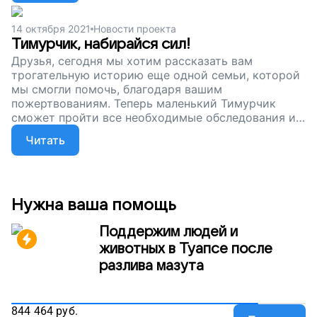
подопечных более 30 малышей первого года
жизни. Поддержите наш проект, чтобы они
14 октября 2021
Новости проекта
вовремя получили помощь, росли и развивались
Тимурчик, набирайся сил!
правильно!
Друзья, сегодня мы хотим рассказать вам
трогательную историю еще одной семьи, которой
мы смогли помочь, благодаря вашим
пожертвованиям. Теперь маленький Тимурчик
сможет пройти все необходимые обследования и
консультации специалистов, получить
Читать
рекомендации экспертов. Спасибо за то, что
поддерживаете проект. Давайте не будем
останавливаться. Пусть малыши со spina bifida
растут, развиваются и радуют свою семью!
Нужна ваша помощь
Поддержим людей и
животных в Туапсе после
разлива мазута
844 464
руб.