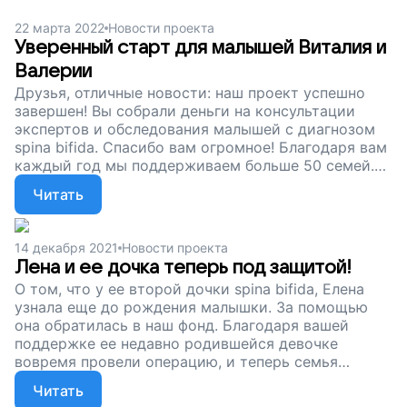
вовремя проходят обследования и попадают на
22 марта 2022
Новости проекта
прием к лучшим врачам. Спасибо за вашу помощь
Уверенный старт для малышей Виталия и
и неравнодушие!
Валерии
Друзья, отличные новости: наш проект успешно
завершен! Вы собрали деньги на консультации
экспертов и обследования малышей с диагнозом
spina bifida. Спасибо вам огромное! Благодаря вам
каждый год мы поддерживаем больше 50 семей.
Пусть первый год жизни малышей станет
Читать
уверенным стартом для интересной жизни!
14 декабря 2021
Новости проекта
Лена и ее дочка теперь под защитой!
О том, что у ее второй дочки spina bifida, Елена
узнала еще до рождения малышки. За помощью
она обратилась в наш фонд. Благодаря вашей
поддержке ее недавно родившейся девочке
вовремя провели операцию, и теперь семья
находится под наблюдением специалистов.
Читать
Спасибо за вашу помощь. Сейчас среди наших