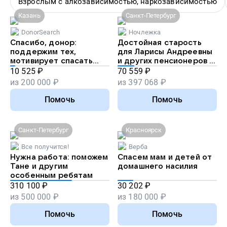
Взрослым с алкозависимостью, наркозависимостью
Казань
Санкт-Петербург
DonorSearch
Ночлежка
Спасибо, донор:
Достойная старость
поддержим тех,
для Ларисы Андреевны
мотивирует спасать
и других пенсионеров в
жизни
беде
10 525
₽
70 559
₽
из
200 000
₽
из
397 068
₽
Помочь
Помочь
Санкт-Петербург
Красноярск
Все получится!
Верба
Нужна работа: поможем
Спасем мам и детей от
Тане и другим
домашнего насилия
особенным ребятам
310 100
₽
30 202
₽
из
500 000
₽
из
180 000
₽
Помочь
Помочь