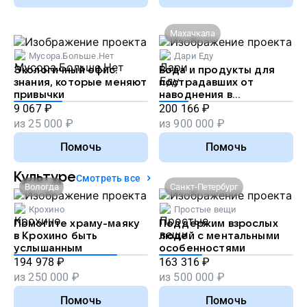
Махачкала
Мусора.Больше.Нет
Дари Еду
Экологичный офис:
Вода и продукты для
знания, которые меняют
пострадавших от
привычки
наводнения в
Дагестане
9 067
₽
200 166
₽
из
25 000
₽
из
900 000
₽
Помочь
Помочь
Культуре
Смотреть все
Вологда
Санкт-Петербург
Крохино
Простые вещи
Помогите храму-маяку
Поддержим взрослых
в Крохино быть
людей с ментальными
услышанным
особенностями
194 978
₽
163 316
₽
из
250 000
₽
из
500 000
₽
Помочь
Помочь