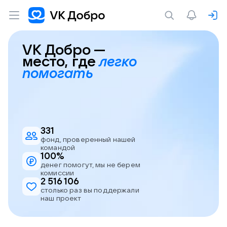
VK Добро —
место,
где
легко
помогать
331
фонд, проверенный
нашей
командой
100%
денег помогут, мы
не берем
комиссии
2 516 106
столько раз вы
поддержали
наш проект