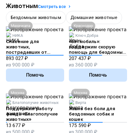
Животным
Смотреть все
Бездомным животным
Домашние животные
Махачкала
Краснодар
НИКА
Ключ Добра
Спасение для
«Бэтмобиль»:
животных,
поддержим скорую
пострадавших от
помощь для бездомных
наводнения в
животных
893 027
₽
207 437
₽
Дагестане
из
900 000
₽
из
360 000
₽
Помочь
Помочь
Москва
Москва
Благополучие животных
Вирта
Поддержим работу
Жизнь без боли для
фонда «Благополучие
бездомных собак и
животных»
кошек
13 677
₽
175 590
₽
из
500 000
₽
из
300 000
₽