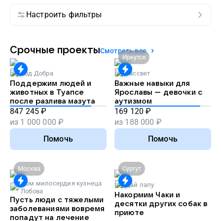
Настроить фильтры
Срочные проекты
Смотреть все
Иркутск
Код Добра
Рассвет
Поддержим людей и
Важные навыки для
животных в Туапсе
Ярославы — девочки с
после разлива мазута
аутизмом
847 245
₽
169 120
₽
из
1 000 000
₽
из
188 000
₽
Помочь
Помочь
Москва
Сургут
Дом милосердия кузнеца
Дай лапу
Лобова
Накормим Чаки и
Пусть люди с тяжелыми
десятки других собак в
заболеваниями вовремя
приюте
попадут на лечение
Лучший подарок на