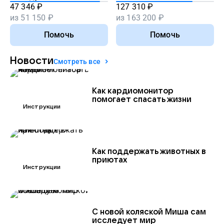
день рождения
47 346
₽
127 310
₽
— возможность
из
51 150
₽
из
163 200
₽
помочь другим
Помочь
Помочь
Подробнее
Новости
Смотреть все
Как кардиомонитор
помогает спасать жизни
Инструкции
Как поддержать животных в
приютах
Инструкции
С новой коляской Миша сам
исследует мир