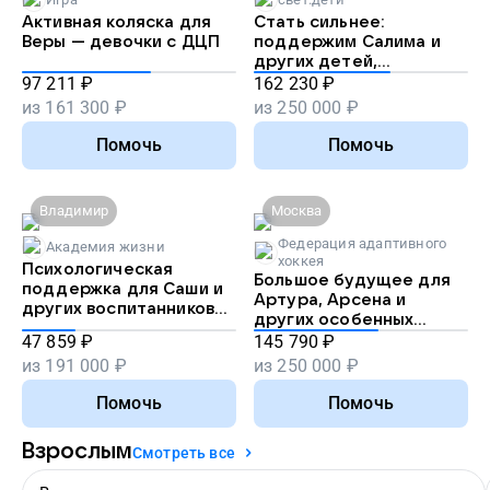
Активная коляска для
Стать сильнее:
Веры — девочки с ДЦП
поддержим Салима и
других детей,
перенесших рак
97 211
₽
162 230
₽
из
161 300
₽
из
250 000
₽
Помочь
Помочь
Владимир
Москва
Федерация адаптивного
Академия жизни
хоккея
Психологическая
Большое будущее для
поддержка для Саши и
Артура, Арсена и
других воспитанников
других особенных
детдомов
хоккеистов
47 859
₽
145 790
₽
из
191 000
₽
из
250 000
₽
Помочь
Помочь
Взрослым
Смотреть все