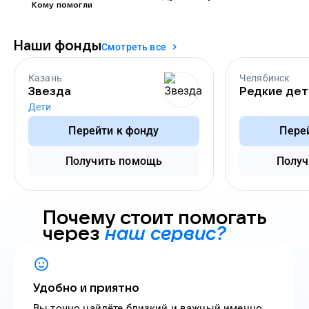
Кому помогли
Наши фонды
Смотреть все
Казань
Челябинск
Звезда
Редкие дет
Дети
Перейти к фонду
Пере
Получить помощь
Получ
Почему стоит помогать
через
наш сервис?
Удобно и приятно
Вы точно найдёте близкий и важный именно