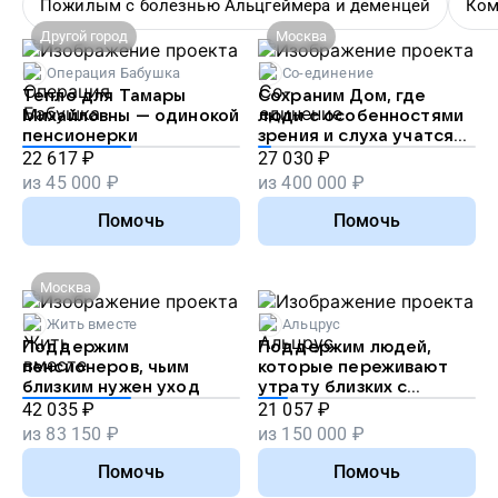
Пожилым с болезнью Альцгеймера и деменцей
Ком
Другой город
Москва
Операция Бабушка
Со-единение
Тепло для Тамары
Сохраним Дом, где
Михайловны — одинокой
люди с особенностями
пенсионерки
зрения и слуха учатся
жить самостоятельно
22 617
₽
27 030
₽
из
45 000
₽
из
400 000
₽
Помочь
Помочь
Москва
Жить вместе
Альцрус
Поддержим
Поддержим людей,
пенсионеров, чьим
которые переживают
близким нужен уход
утрату близких с
деменцией
42 035
₽
21 057
₽
из
83 150
₽
из
150 000
₽
Помочь
Помочь