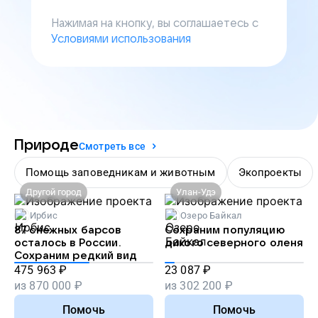
Нажимая на кнопку, вы соглашаетесь с
Условиями использования
Природе
Смотреть все
Помощь заповедникам и животным
Экопроекты
Другой город
Улан-Удэ
Ирбис
Озеро Байкал
87 снежных барсов
Сохраним популяцию
осталось в России.
дикого северного оленя
Сохраним редкий вид
475 963
₽
23 087
₽
из
870 000
₽
из
302 200
₽
Помочь
Помочь