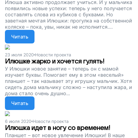
Илюша активно продолжает учиться. И у мальчика
появились новые успехи: теперь у него получается
составлять слова из кубиков с буквами. Но
заветная мечтая Илюшки: прогулка на собственной
коляске – пока, увы, никак не исполнится.
Поддержите наш проект, давайте подарим
Читать
мальчику возможность активнее познавать мир!
23 июля 2020
Новости проекта
Илюшке жарко и хочется гулять!
У Илюшки новое занятие – теперь он с мамой
изучает буквы. Помогает ему в этом «веселый»
планшет – так называет эту игрушку мальчик. Хотя
сидеть дома мальчику сложно – наступила жара, и
дома стало очень душно...
Читать
6 июля 2020
Новости проекта
Илюшка идет в ногу со временем!
Планшет – вот новое увлечение Илюшки! В наше