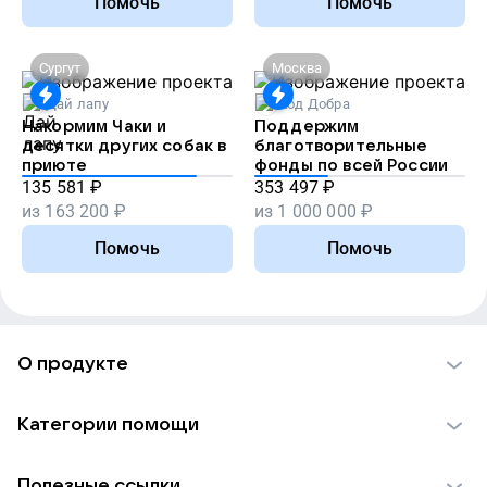
Помочь
Помочь
Сургут
Москва
Дай лапу
Код Добра
Накормим Чаки и
Поддержим
десятки других собак в
благотворительные
приюте
фонды по всей России
135 581
₽
353 497
₽
из
163 200
₽
из
1 000 000
₽
Помочь
Помочь
О продукте
О проекте VK Добро
Категории помощи
Отчеты VK Добро
Детям
Использование материалов
Полезные ссылки