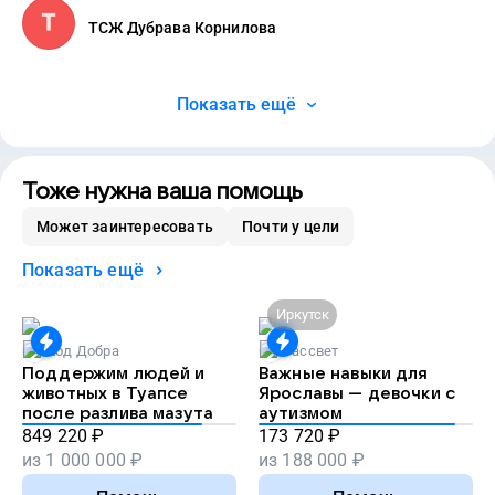
ТСЖ Дубрава Корнилова
Показать ещё
Тоже нужна ваша помощь
Может заинтересовать
Почти у цели
Показать ещё
Иркутск
Код Добра
Рассвет
Поддержим людей и
Важные навыки для
животных в Туапсе
Ярославы — девочки с
после разлива мазута
аутизмом
849 220
₽
173 720
₽
из
1 000 000
₽
из
188 000
₽