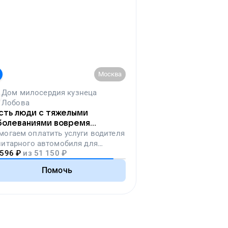
Москва
Дом милосердия кузнеца
Лобова
сть люди с тяжелыми
болеваниями вовремя
падут на лечение
могаем
оплатить услуги водителя
нитарного автомобиля для
 596
₽
из
51 150
₽
ревозки тяжелобольных людей
Помочь