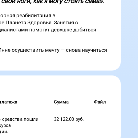
свои ноги, как я могу стоять сама».
торная реабилитация в
е Планета Здоровья. Занятия с
иалистами помогут девушке добиться
нне осуществить мечту — снова научиться
платежа
Сумма
Файл
 средства пошли
32 122.00
руб.
курса
ции.