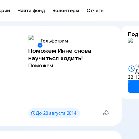
ории
Найти фонд
Волонтёры
Отчёты
Под
Гольфстрим
Поможем Инне снова
научиться ходить!
Поможем
с
Д
32 1
До 20 августа 2014