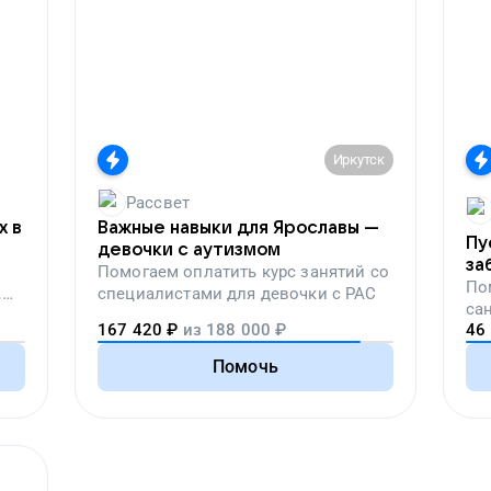
Иркутск
Рассвет
х в
Важные навыки для Ярославы —
Пу
девочки с аутизмом
за
Помогаем
оплатить курс занятий со
по
По
,
специалистами для девочки с РАС
са
вой
167 420
₽
из
188 000
₽
46
пе
Помочь