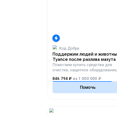
Код Добра
Поддержим людей и животны
Туапсе после разлива мазута
Помогаем
купить средства для
очистки, защитное оборудование
лекарства, корм и предметы пер
846 794
₽
из
1 000 000
₽
необходимости
Помочь