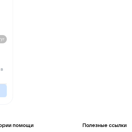
гут
 в
ории помощи
Полезные ссылки