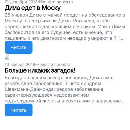
21 декабря 2018
Новости проекта
Дима едет в Моску
28 января Дима с мамой поедут на обследование в
Москву в центр имени Димы Рогачева, чтобы
определиться с дальнейшим лечением. Мама Димы
беспокоится за его будущее: есть мнение, что
пациенты с его диагнозом нередко умирают в 7-10
лет, лишь некоторые доживают до 20. Но мы
Читать
верим в лучшее, надеемся, что Димина жизнь
сложится счастливо. Спасибо вам: вы помогли
врачам поставить мальчику точный диагноз. А это
13 ноября 2018
Новости проекта
первый шаг на пути к большому будущему.
Больше никаких загадок!
Благодаря вашим пожертвованиям, Дима смог
узнать свое заболевание. У него синдром
Швахмана-Даймонда: редкое заболевание,
характеризующееся недоразвитием
поджелудочной железы в сочетании с нарушением
работы костного мозга и костей скелета. Спасибо
Читать
вам за помощь! Теперь для Димы подберут
правильное лечение, и он сможет полноценно
жить, общаться и гулять со сверстниками.