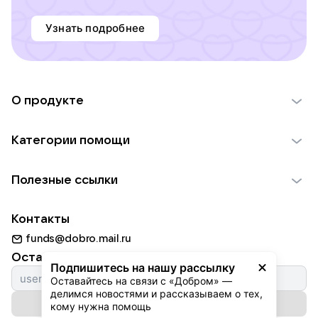
Узнать подробнее
О продукте
О проекте VK Добро
Категории помощи
Отчеты VK Добро
Детям
Использование материалов
Полезные ссылки
Взрослым
Обратная связь
Найти фонд
Пожилым
Контакты
Для НКО
Волонтеры
Животным
funds@dobro.mail.ru
Партнерам
Добрый день
Оставайтесь с нами
Природе
Подпишитесь на нашу рассылку
Истории
Оставайтесь на связи с «Добром» — 
Культуре
делимся новостями и рассказываем о тех, 
Автоплатежи
Подписаться на рассылку
Фондам
кому нужна помощь