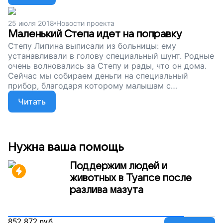
мозга, таких детей, как Степа. Поддержите наш
проект!
25 июля 2018
Новости проекта
Маленький Степа идет на поправку
Степу Липина выписали из больницы: ему
устанавливали в голову специальный шунт. Родные
очень волновались за Степу и рады, что он дома.
Сейчас мы собираем деньги на специальный
прибор, благодаря которому малышам с
патологией головного мозга можно будет делать
Читать
меньше операций, лечение будет эффективнее, а
боли — меньше. Дети будут меньше плакать,
быстрее расти и становиться сильнее.
Поддержите наш проект.
Нужна ваша помощь
Поддержим людей и
животных в Туапсе после
разлива мазута
852 872
руб.