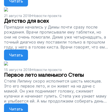
Читать
меньше, и у Димы появится больше сил и времени
на жизнь. Спасибо вам. Теперь детям будет легче
лечиться!
21 августа 2018
Новости проекта
Детство для всех
Припадки начались у Димы почти сразу после
рождения. Врачи прописывали ему таблетки, но
они не очень помогали. Диме уже четырнадцать, а
точный диагноз ему поставили только в прошлом
году, у него в голове киста. Врачи говорят, что ему
может помочь программируемый шунт, который
Читать
поможет выводить лишнюю жидкость из кисты.
Тогда судорог станет меньше, Дима станет
спокойнее. Сейчас мы собираем деньги на
15 августа 2018
Новости проекта
программатор и шунты. Помогите нам вернуть
Первое лето маленького Степы
детям детство!
Степе Липину скоро исполнится шесть месяцев.
Это его первое лето, и он живет на на даче с
мамой. Он уже поднимает головку, сжимает
кулачки и начинает гулить. Степа уже узнает маму
и улыбается ей. А мы продолжаем собирать деньги
на программатор и шунт. Это оборудование
Читать
облегчит жизнь малышей с патологиями головного