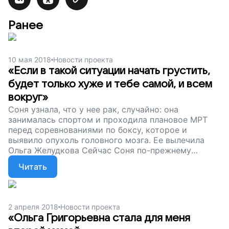
Ранее
10 мая 2018
Новости проекта
«Если в такой ситуации начать грустить,
будет только хуже и тебе самой, и всем
вокруг»
Соня узнала, что у нее рак, случайно: она
занималась спортом и проходила плановое МРТ
перед соревнованиями по боксу, которое и
выявило опухоль головного мозга. Ее вылечила
Ольга Желудкова Сейчас Соня по-прежнему
занимается боксом, учится в музыкальной школе и
Читать
строит планы. Мы хотим, чтобы детям с опухолями
головного мозга помогали не только в Москве, но
и в их родных городах. Для этого мы проводим
нейроонкологические семинары, где врачи
2 апреля 2018
Новости проекта
обмениваются опытом. Вы можете помочь
«Ольга Григорьевна стала для меня
медикам лечить детей, просто поддержите наш