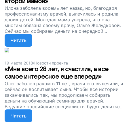
второй мамой»
проект.
Илона заболела восемь лет назад, но, благодаря
профессионализму врачей, вылечилась и родила
двоих детей. Молодая мама уверена, что она
многим обязана своему врачу, Ольге Желудковой.
Сейчас мы собираем деньги на очередной
нейроонкологический семинар. Очень важно,
Читать
чтобы ведущие специалисты делились опытом с
коллегами из регионов. Тогда доступ к лечению
будет у всех, а не только у людей из больших
городов. Помогите медикам лечить пациентов,
19 марта 2018
Новости проекта
поддержите наш проект!
«Мне всего 28 лет, я счастлив, а все
самое интересное еще впереди»
Олег заболел раком в 11 лет, врачи его вылечили, и
сейчас он воспитывает сына. Чтобы все истории
заканчивались так, мы продолжаем собирать
деньги на обучающий семинар для врачей.
Ведущие российские специалисты будут делиться
своим опытом с коллегами из регионов, чтобы
Читать
ребенок мог получить адекватную помощь в любой
точке страны. Помогите медикам и детям