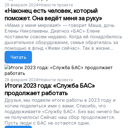
29 февраля 2024
Новости проекта
«Наконец есть человек, который
поможет. Она ведёт меня за руку»
«Мама у меня мировая!» — говорит Маша, дочь
Елены Николаевны. Диагноз «БАС» Елене
поставили совсем недавно. Когда ей понадобилось
дыхательное оборудование, семья обратилась за
помощью в фонд «Живи сейчас». Так в жизни
Елены Николаевны и её дочери появилась
Читать
координатор Млада. Друзья, поддержите наш
сбор, чтобы координаторы продолжали работу.
Пусть люди с БАС и их близкие не остаются одни!
28 февраля 2024
Новости проекта
Итоги 2023 года: «Служба БАС»
продолжает работать
Друзья, мы подвели итоги работы в 2023 году и
хотим поделиться ими с вами. Спасибо, что
поддерживаете «Службу БАС». Без вас ничего бы
не получилось! Сейчас наш сбор продолжается.
Пусть люди с БАС не остаются одни.