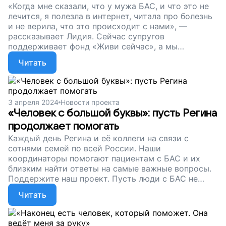
«Когда мне сказали, что у мужа БАС, и что это не
лечится, я полезла в интернет, читала про болезнь
и не верила, что это происходит с нами», —
рассказывает Лидия. Сейчас супругов
поддерживает фонд «Живи сейчас», а мы
продолжаем собирать деньги, чтобы оплачивать
Читать
работу координаторов. Пусть пациенты не
остаются один на один с болезнью!
3 апреля 2024
Новости проекта
«Человек с большой буквы»: пусть Регина
продолжает помогать
Каждый день Регина и её коллеги на связи с
сотнями семей по всей России. Наши
координаторы помогают пациентам с БАС и их
близким найти ответы на самые важные вопросы.
Поддержите наш проект. Пусть люди с БАС не
остаются одни!
Читать