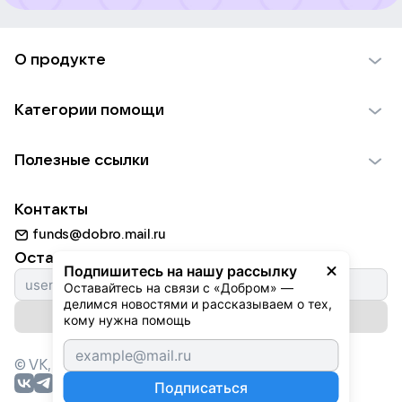
О продукте
О проекте VK Добро
Категории помощи
Отчеты VK Добро
Детям
Использование материалов
Полезные ссылки
Взрослым
Обратная связь
Найти фонд
Пожилым
Контакты
Для НКО
Волонтеры
Животным
funds@dobro.mail.ru
Партнерам
Добрый день
Оставайтесь с нами
Природе
Подпишитесь на нашу рассылку
Истории
Оставайтесь на связи с «Добром» — 
Культуре
делимся новостями и рассказываем о тех, 
Автоплатежи
Подписаться на рассылку
Фондам
кому нужна помощь
© VK,
2026
г. Все права защищены.
Подписаться