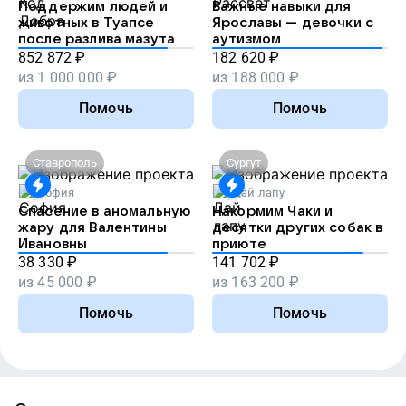
Поддержим людей и
Важные навыки для
животных в Туапсе
Ярославы — девочки с
после разлива мазута
аутизмом
852 872
₽
182 620
₽
из
1 000 000
₽
из
188 000
₽
Помочь
Помочь
Ставрополь
Сургут
София
Дай лапу
Спасение в аномальную
Накормим Чаки и
жару для Валентины
десятки других собак в
Ивановны
приюте
38 330
₽
141 702
₽
из
45 000
₽
из
163 200
₽
Помочь
Помочь