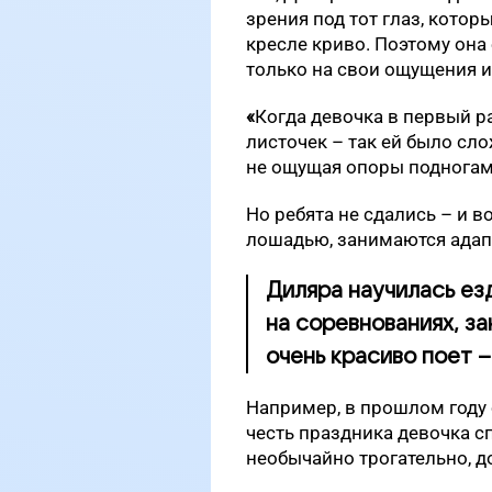
зрения под тот глаз, котор
кресле криво. Поэтому она
только на свои ощущения и
«
Когда девочка в первый ра
листочек – так ей было сл
не ощущая опоры поднога
Но ребята не сдались – и во
лошадью, занимаются ада
Диляра научилась ез
на соревнованиях, з
очень красиво поет –
Например, в прошлом году 
честь праздника девочка с
необычайно трогательно, 