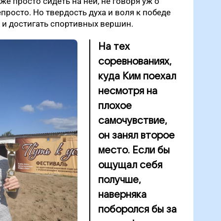
е просто сидеть на ней, не говоря уж о
просто. Но твердость духа и воля к победе
 и достигать спортивных вершин.
На тех
соревнованиях,
куда Ким поехал
несмотря на
плохое
самочувствие,
он занял второе
место. Если бы
ощущал себя
получше,
наверняка
поборолся бы за