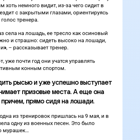
ым хоть немного видит, из-за чего сидит в
 ездит с закрытыми глазами, ориентируясь
 голос тренера.
з села на лошадь, ее тресло как осиновый
ожно и страшно: сидеть высоко на лошади,
ми
»
, – рассказывает тренер.
т, уже почти год они учатся управлять
птивным конным спортом.
дить рысью и уже успешно выступает
анимает призовые места. А еще она
 причем, прямо сидя на лошади.
одна из тренировок пришлась на 9 мая, и в
пела одну из военных песен. Это было
до мурашек…