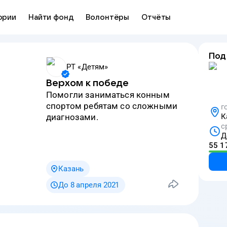
ории
Найти фонд
Волонтёры
Отчёты
Под
РТ «Детям»
Верхом к победе
Помогли заниматься конным
спортом ребятам со сложными
г
диагнозами.
К
с
Д
55 1
Казань
До 8 апреля 2021