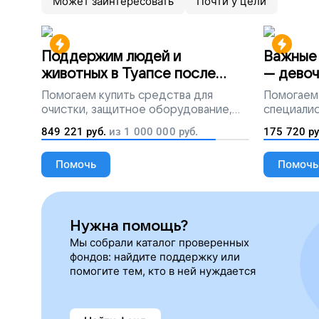
Может заинтересовать
Почти у цели
Поддержим людей и
Важные 
животных в Туапсе после
— девоч
разлива мазута
Помогаем
купить средства для
Помогаем
очистки, защитное оборудование,
специалис
лекарства, корм и предметы первой
849 221
руб.
из
1 000 000
руб.
175 720
ру
необходимости
Помочь
Помочь
Нужна помощь?
Мы собрали каталог проверенных
фондов: найдите поддержку или
помогите тем, кто в ней нуждается