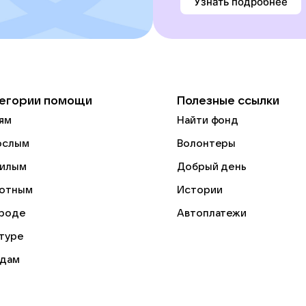
Узнать подробнее
егории помощи
Полезные ссылки
ям
Найти фонд
ослым
Волонтеры
илым
Добрый день
отным
Истории
роде
Автоплатежи
ьтуре
дам