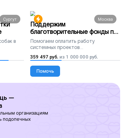
Сургут
Москва
тки
Поддержим
е
благотворительные фонды по
всей России
собак в
Помогаем
оплатить работу
системных проектов
благотворительных организаций
359 497
руб.
из
1 000 000
руб.
Помочь
щь —
в
ельным организациям
ь подопечных