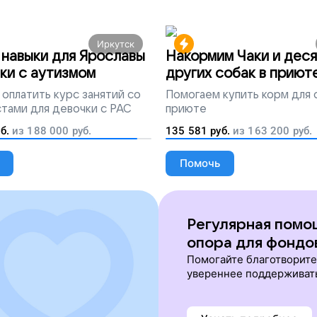
Иркутск
навыки для Ярославы
Накормим Чаки и деся
ки с аутизмом
других собак в приют
оплатить курс занятий со
Помогаем
купить корм для 
тами для девочки с РАС
приюте
б.
из
188 000
руб.
135 581
руб.
из
163 200
руб.
Помочь
Регулярная помо
опора для фондо
Помогайте благотворит
увереннее поддерживат