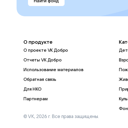
Найти фонд
О продукте
Кат
О проекте VK Добро
Дет
Отчеты VK Добро
Взр
Использование материалов
Пож
Обратная связь
Жив
Для НКО
При
Партнерам
Кул
Фон
© VK,
2026
г. Все права защищены.