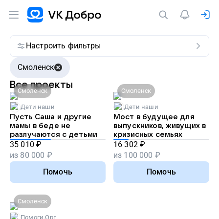
Настроить фильтры
Смоленск
Все проекты
Смоленск
Смоленск
Дети наши
Дети наши
Пусть Саша и другие
Мост в будущее для
мамы в беде не
выпускников, живущих в
разлучаются с детьми
кризисных семьях
35 010
₽
16 302
₽
из
80 000
₽
из
100 000
₽
Помочь
Помочь
Смоленск
Помоги.Орг