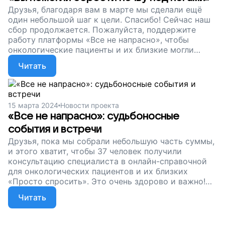
Друзья, благодаря вам в марте мы сделали ещё
один небольшой шаг к цели. Спасибо! Сейчас наш
сбор продолжается. Пожалуйста, поддержите
работу платформы «Все не напрасно», чтобы
онкологические пациенты и их близкие могли
получить максимум достоверной экспертной
Читать
информации, помощи и поддержки в одном месте.
Пусть семьи не остаются одни!
15 марта 2024
Новости проекта
«Все не напрасно»: судьбоносные
события и встречи
Друзья, пока мы собрали небольшую часть суммы,
и этого хватит, чтобы 37 человек получили
консультацию специалиста в онлайн-справочной
для онкологических пациентов и их близких
«Просто спросить». Это очень здорово и важно!
Сейчас наш сбор продолжается. Пусть портал
Читать
«Все не напрасно» продолжает работать.