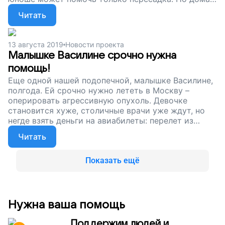
в Новосибирске, его вылечить не смогут, нужно
Читать
лететь в Санкт-Петербург. Артем очень слаб, с ним
должна лететь мама, но денег на билеты у них нет.
Вы можете помочь молодому человеку вернуться
13 августа 2019
Новости проекта
к привычной жизни, к парам в колледже, к друзьям
Малышке Василине срочно нужна
и планам на будущее. Поддержите наш проект!
помощь!
Еще одной нашей подопечной, малышке Василине,
полгода. Ей срочно нужно лететь в Москву –
оперировать агрессивную опухоль. Девочке
становится хуже, столичные врачи уже ждут, но
негде взять деньги на авиабилеты: перелет из
Новосибирска в Москву для девочки и мамы стоит
Читать
42 000 рублей (Василине нужно медицинское
сопровождение). Помогите нам купить билеты на
самолет для Василины и ее мамы, поддержите наш
Показать ещё
проект!
Нужна ваша помощь
Поддержим людей и