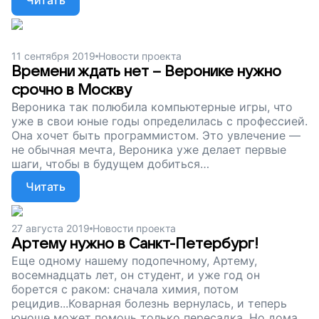
Читать
пищеварения. Этот диагноз мальчику поставили в
2 месяца. Руслана ждут на госпитализацию уже
этой осенью – необходимо только купить для него
с мамой билеты из Новосибирска в Москву и
11 сентября 2019
Новости проекта
обратно.
Времени ждать нет – Веронике нужно
срочно в Москву
Вероника так полюбила компьютерные игры, что
уже в свои юные годы определилась с профессией.
Она хочет быть программистом. Это увлечение —
не обычная мечта, Вероника уже делает первые
шаги, чтобы в будущем добиться
профессиональных успехов. Но недавно занятия, к
Читать
сожалению, пришлось отложить и школьные – в
том числе. Вероника тяжело заболела, у нее
диагностировали острый миелобластный лейкоз.
27 августа 2019
Новости проекта
Девочке нужно срочно лететь на лечение в
Артему нужно в Санкт-Петербург!
Москву.
Еще одному нашему подопечному, Артему,
восемнадцать лет, он студент, и уже год он
борется с раком: сначала химия, потом
рецидив...Коварная болезнь вернулась, и теперь
юноше может помочь только пересадка. Но дома,