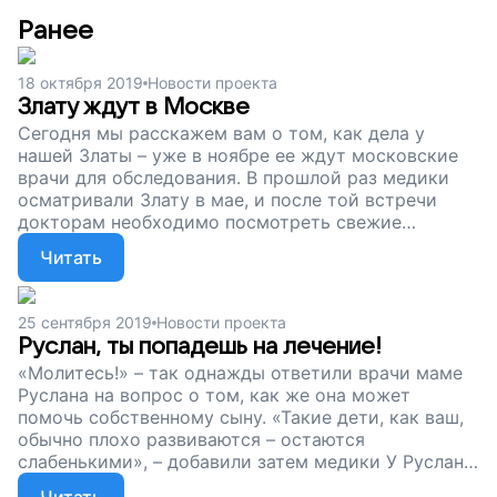
Ранее
18 октября 2019
Новости проекта
Злату ждут в Москве
Сегодня мы расскажем вам о том, как дела у
нашей Златы – уже в ноябре ее ждут московские
врачи для обследования. В прошлой раз медики
осматривали Злату в мае, и после той встречи
докторам необходимо посмотреть свежие
результаты МРТ ее головного и спинного мозга.
Читать
Также врачам важно провести и другие анализы,
чтобы понять, в каком состоянии сейчас ее
опухоль...
25 сентября 2019
Новости проекта
Руслан, ты попадешь на лечение!
«Молитесь!» – так однажды ответили врачи маме
Руслана на вопрос о том, как же она может
помочь собственному сыну. «Такие дети, как ваш,
обычно плохо развиваются – остаются
слабенькими», – добавили затем медики У Руслана
синдром короткой кишки – нарушение процесса