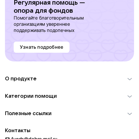
Регулярная помощь —
опора для фондов
Помогайте благотворительным
организациям увереннее
поддерживать подопечных
Узнать подробнее
О продукте
О проекте VK Добро
Категории помощи
Отчеты VK Добро
Детям
Использование материалов
Полезные ссылки
Взрослым
Обратная связь
Найти фонд
Пожилым
Контакты
Для НКО
Волонтеры
Животным