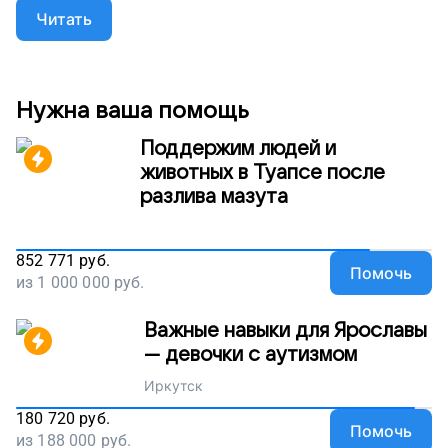
занимается по любимым предметам и ждет, когда
Читать
врачи разрешат заниматься кикбоксингом. Но Ване
нужно регулярно летать в Москву на обследования
– ведь рак может вернуться. Поэтому мы
собираем деньги на авиабилет для Вани – его
семье такие средства взять не откуда. Помогите
Нужна ваша помощь
юноше жить без оглядки на болезнь, поддержите
наш проект!
Поддержим людей и
животных в Туапсе после
разлива мазута
852 771
руб.
Помочь
из
1 000 000
руб.
Важные навыки для Ярославы
— девочки с аутизмом
Иркутск
180 720
руб.
Помочь
из
188 000
руб.