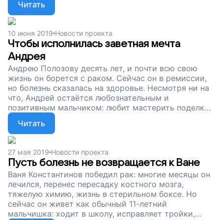
Читать
проводят, и девочка полетит на помощь к брату в
Санкт-Петербург. Вы можете спасти Тиму –
поддержите наш проект!
10 июня 2019
Новости проекта
Чтобы исполнилась заветная мечта
Андрея
Андрею Полозову десять лет, и почти всю свою
жизнь он борется с раком. Сейчас он в ремиссии,
но болезнь сказалась на здоровье. Несмотря ни на
что, Андрей остаётся любознательным и
позитивным мальчиком: любит мастерить поделки,
рисовать, мечтает стать комиком или
Читать
ветеринаром. Чтобы мечты мальчика сбылись, ему
нужно пройти курс реабилитации в Московском
центре. Там специалисты помогут преодолеть
27 мая 2019
Новости проекта
последствия болезни. Мы собираем деньги на
Пусть болезнь не возвращается к Ване
перелёт из Новосибирска до Москвы. Поддержите
Ваня Константинов победил рак: многие месяцы он
наш проект.
лечился, перенес пересадку костного мозга,
тяжелую химию, жизнь в стерильном боксе. Но
сейчас он живет как обычный 11-летний
мальчишка: ходит в школу, исправляет тройки,