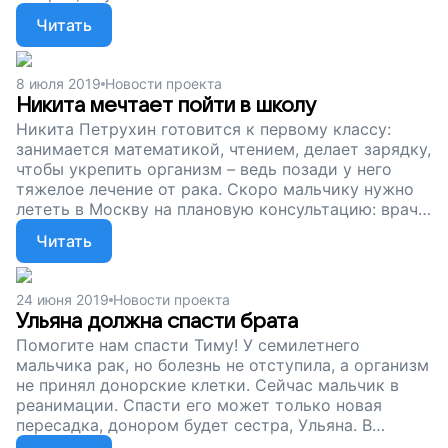
Москве. Сейчас у Дани все почти хорошо, но
Читать
нужно по-прежнему регулярно приезжать в
Москву. Сейчас мы собираем деньги на
авиабилеты для мальчика и его мамы. Помогите
8 июля 2019
Новости проекта
Дане победить рак окончательно, поддержите наш
Никита мечтает пойти в школу
проект!
Никита Петрухин готовится к первому классу:
занимается математикой, чтением, делает зарядку,
чтобы укрепить организм – ведь позади у него
тяжелое лечение от рака. Скоро мальчику нужно
лететь в Москву на плановую консультацию: врачи
отслеживают состояние ребенка, чтобы не
Читать
допустить нового витка болезни. На перелет нужно
37 030 рублей. Помогите Никите первого сентября
пойти на школьную линейку вместе с остальными
24 июня 2019
Новости проекта
ребятами, поддержите наш проект!
Ульяна должна спасти брата
Помогите нам спасти Тиму! У семилетнего
мальчика рак, но болезнь не отступила, а организм
не принял донорские клетки. Сейчас мальчик в
реанимации. Спасти его может только новая
пересадка, донором будет сестра, Ульяна. В
родном Новосибирске такие процедуры не