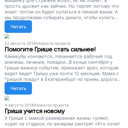
машинку для стрижки волос, но не плачет, а
просто дрожит как зайчик. Но терпит потому что
знает: потом он будет купаться в пенной ванне. А
мы продолжаем собирать деньги, чтобы купить
Грише специальное автокресло. У мальчика
Читать
тяжелые нарушения здоровья, а мама часто возит
его в машине на лечение. Дорога долгая, и Грише
важно сидеть правильно и безопасно. Помогите
22 августа 2018
Новости проекта
Грише стать сильнее, поддержите наш проект!
Помогите Грише стать сильнее!
Каникулы кончаются...Начинается рабочий год:
анализы, лечение, поездки...В конце сентября у
Гриши важное событие: приезжает врач, которая
ведет ведет Гришу уже почти 12 месяцев. Мама с
Гришой поедут в Екатеринбург на прием, дорога
довольно дальняя, мальчику нужно специальное
Читать
автокресло. В кресле он будет удобно и правильно
сидеть, а значит, сможет стать сильнее и
активнее. Сейчас мы собираем деньги на такое
4 августа 2018
Новости проекта
кресло. Помогите Грише вернуть назад то, что
Гриша учится новому
отняла болезнь, поддержите наш проект!
У Гриши с мамой размеренная жизнь: гуляют,
ходят на стадион, по вечерам смотрят «Кто хочет