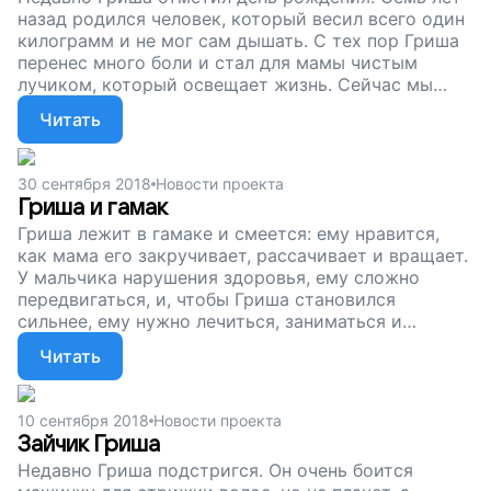
назад родился человек, который весил всего один
килограмм и не мог сам дышать. С тех пор Гриша
перенес много боли и стал для мамы чистым
лучиком, который освещает жизнь. Сейчас мы
собираем деньги, чтобы помочь этому отважному
Читать
и сильному мальчику. Ему нужно специальное
автокресло: Гриша часто ездит лечиться в другие
города и много времени проводит в машине. Вы
30 сентября 2018
Новости проекта
можете сделать жизнь этой семьи легче и светлее,
Гриша и гамак
поддержите наш проект!
Гриша лежит в гамаке и смеется: ему нравится,
как мама его закручивает, рассачивает и вращает.
У мальчика нарушения здоровья, ему сложно
передвигаться, и, чтобы Гриша становился
сильнее, ему нужно лечиться, заниматься и
правильно сидеть. Поэтому мы собираем деньги
Читать
на специальное автокресло: Гриша часто ездит в
долгие путешествия на машине, чтобы доехать до
нужного врача. Помогите Грише отвоевать назад
10 сентября 2018
Новости проекта
то, что забрала болезнь, поддержите наш проект!
Зайчик Гриша
Недавно Гриша подстригся. Он очень боится