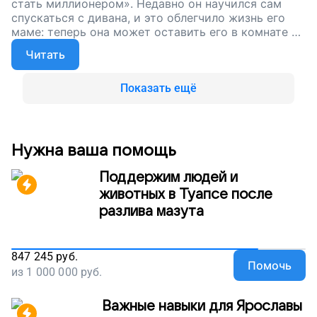
стать миллионером». Недавно он научился сам
спускаться с дивана, и это облегчило жизнь его
маме: теперь она может оставить его в комнате и
позаниматься делами. Каждый новый навык
Читать
ребенка облегчает жизнь семье. Сейчас мы
собираем деньги на специальное автокресло,
чтобы Гриша правильно сидел в машине, мышцы не
Показать ещё
перенапрягались, и он становился сильнее.
Поддержите наш проект!
Нужна ваша помощь
Поддержим людей и
животных в Туапсе после
разлива мазута
847 245
руб.
Помочь
из
1 000 000
руб.
Важные навыки для Ярославы