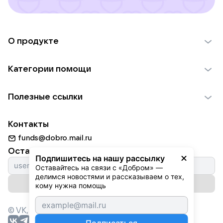
О продукте
О проекте VK Добро
Категории помощи
Отчеты VK Добро
Детям
Использование материалов
Полезные ссылки
Взрослым
Обратная связь
Найти фонд
Пожилым
Контакты
Для НКО
Волонтеры
Животным
funds@dobro.mail.ru
Партнерам
Добрый день
Оставайтесь с нами
Природе
Подпишитесь на нашу рассылку
Истории
Оставайтесь на связи с «Добром» — 
Культуре
делимся новостями и рассказываем о тех, 
Автоплатежи
Подписаться на рассылку
Фондам
кому нужна помощь
© VK,
2026
г. Все права защищены.