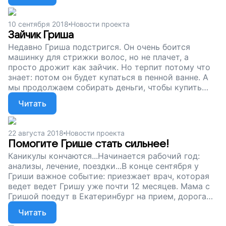
долгие путешествия на машине, чтобы доехать до
нужного врача. Помогите Грише отвоевать назад
10 сентября 2018
Новости проекта
то, что забрала болезнь, поддержите наш проект!
Зайчик Гриша
Недавно Гриша подстригся. Он очень боится
машинку для стрижки волос, но не плачет, а
просто дрожит как зайчик. Но терпит потому что
знает: потом он будет купаться в пенной ванне. А
мы продолжаем собирать деньги, чтобы купить
Грише специальное автокресло. У мальчика
Читать
тяжелые нарушения здоровья, а мама часто возит
его в машине на лечение. Дорога долгая, и Грише
важно сидеть правильно и безопасно. Помогите
22 августа 2018
Новости проекта
Грише стать сильнее, поддержите наш проект!
Помогите Грише стать сильнее!
Каникулы кончаются...Начинается рабочий год:
анализы, лечение, поездки...В конце сентября у
Гриши важное событие: приезжает врач, которая
ведет ведет Гришу уже почти 12 месяцев. Мама с
Гришой поедут в Екатеринбург на прием, дорога
довольно дальняя, мальчику нужно специальное
Читать
автокресло. В кресле он будет удобно и правильно