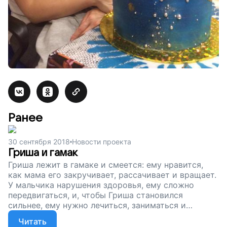
Ранее
30 сентября 2018
Новости проекта
Гриша и гамак
Гриша лежит в гамаке и смеется: ему нравится,
как мама его закручивает, рассачивает и вращает.
У мальчика нарушения здоровья, ему сложно
передвигаться, и, чтобы Гриша становился
сильнее, ему нужно лечиться, заниматься и
правильно сидеть. Поэтому мы собираем деньги
Читать
на специальное автокресло: Гриша часто ездит в