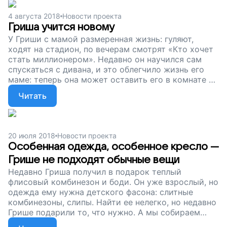
сидеть, а значит, сможет стать сильнее и
активнее. Сейчас мы собираем деньги на такое
4 августа 2018
Новости проекта
кресло. Помогите Грише вернуть назад то, что
Гриша учится новому
отняла болезнь, поддержите наш проект!
У Гриши с мамой размеренная жизнь: гуляют,
ходят на стадион, по вечерам смотрят «Кто хочет
стать миллионером». Недавно он научился сам
спускаться с дивана, и это облегчило жизнь его
маме: теперь она может оставить его в комнате и
позаниматься делами. Каждый новый навык
Читать
ребенка облегчает жизнь семье. Сейчас мы
собираем деньги на специальное автокресло,
чтобы Гриша правильно сидел в машине, мышцы не
перенапрягались, и он становился сильнее.
20 июля 2018
Новости проекта
Поддержите наш проект!
Особенная одежда, особенное кресло —
Грише не подходят обычные вещи
Недавно Гриша получил в подарок теплый
флисовый комбинезон и боди. Он уже взрослый, но
одежда ему нужна детского фасона: слитные
комбинезоны, слипы. Найти ее нелегко, но недавно
Грише подарили то, что нужно. А мы собираем
деньги на автокресло. Грише нужна не только