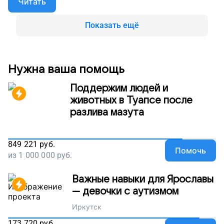
Читать
специальная одежда, но и автокресло, чтобы
ездить с мамой на лечение. Тогда он будет легче
переносить долгую дорогу и сохранит силы
Показать ещё
потому, что будет сидеть правильно. Поддержите
наш проект!
Нужна ваша помощь
Поддержим людей и
животных в Туапсе после
разлива мазута
849 221
руб.
Помочь
из
1 000 000
руб.
Важные навыки для Ярославы
— девочки с аутизмом
Иркутск
173 720
руб.