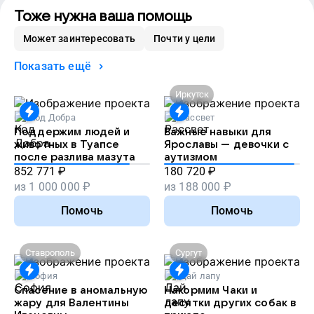
Тоже нужна ваша помощь
Может заинтересовать
Почти у цели
Показать ещё
Иркутск
Код Добра
Рассвет
Поддержим людей и
Важные навыки для
животных в Туапсе
Ярославы — девочки с
после разлива мазута
аутизмом
852 771
₽
180 720
₽
из
1 000 000
₽
из
188 000
₽
Помочь
Помочь
Ставрополь
Сургут
София
Дай лапу
Спасение в аномальную
Накормим Чаки и
жару для Валентины
десятки других собак в