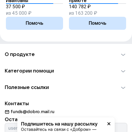
Ивановны
приюте
37 500
₽
140 782
₽
из
45 000
₽
из
163 200
₽
Помочь
Помочь
О продукте
О проекте VK Добро
Категории помощи
Отчеты VK Добро
Детям
Использование материалов
Полезные ссылки
Взрослым
Обратная связь
Найти фонд
Пожилым
Контакты
Для НКО
Волонтеры
Животным
funds@dobro.mail.ru
Партнерам
Добрый день
Оставайтесь с нами
Природе
Подпишитесь на нашу рассылку
Истории
Оставайтесь на связи с «Добром» — 
Культуре