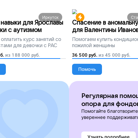
Иркутск
Ст
навыки для Ярославы
Спасение в аномальн
ки с аутизмом
для Валентины Ивано
оплатить курс занятий со
Помогаем
купить кондицио
тами для девочки с РАС
пожилой женщины
б.
из
188 000
руб.
36 500
руб.
из
45 000
руб.
Помочь
Регулярная помо
опора для фондо
Помогайте благотворит
увереннее поддерживат
Узнать подробнее