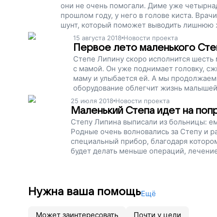
они не очень помогали. Диме уже четырнад
прошлом году, у него в голове киста. Врачи говорят, что ему может помочь программируемый
шунт, который поможет выводить лишнюю ж
Дима станет спокойнее. Сейчас мы собира
15 августа 2018
Новости проекта
вернуть детям детство!
Первое лето маленького Сте
Степе Липину скоро исполнится шесть м
с мамой. Он уже поднимает головку, сж
маму и улыбается ей. А мы продолжаем 
оборудование облегчит жизнь малышей с
Степа. Поддержите наш проект!
25 июля 2018
Новости проекта
Маленький Степа идет на поп
Степу Липина выписали из больницы: ем
Родные очень волновались за Степу и р
специальный прибор, благодаря которо
будет делать меньше операций, лечение
меньше плакать, быстрее расти и стано
Нужна ваша помощь
Ещё
Может заинтересовать
Почти у цели