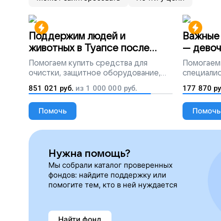
Поддержим людей и
Важные 
животных в Туапсе после
— девоч
разлива мазута
Помогаем
купить средства для
Помогаем
очистки, защитное оборудование,
специалис
лекарства, корм и предметы первой
851 021
руб.
из
1 000 000
руб.
177 870
ру
необходимости
Помочь
Помочь
Нужна помощь?
Мы собрали каталог проверенных
фондов: найдите поддержку или
помогите тем, кто в ней нуждается
Найти фонд