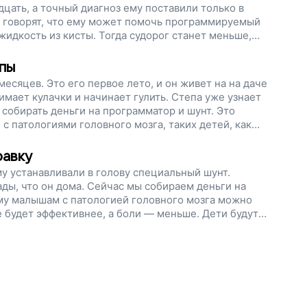
цать, а точный диагноз ему поставили только в
идкость из кисты. Тогда судорог станет меньше,
ем деньги на программатор и шунты. Помогите нам
пы
есяцев. Это его первое лето, и он живет на на даче
имает кулачки и начинает гулить. Степа уже узнает
собирать деньги на программатор и шунт. Это
 патологиями головного мозга, таких детей, как
равку
у устанавливали в голову специальный шунт.
ады, что он дома. Сейчас мы собираем деньги на
му малышам с патологией головного мозга можно
 будет эффективнее, а боли — меньше. Дети будут
виться сильнее. Поддержите наш проект.