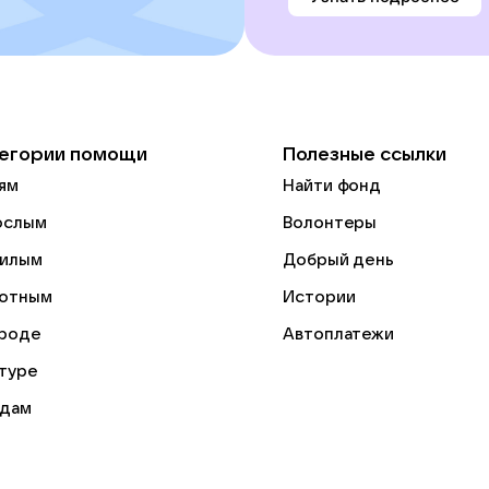
егории помощи
Полезные ссылки
ям
Найти фонд
ослым
Волонтеры
илым
Добрый день
отным
Истории
роде
Автоплатежи
ьтуре
дам