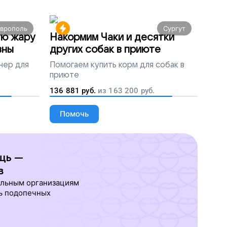
аврополь
Сургут
ую жару
Накормим Чаки и десятки
вны
других собак в приюте
нер для
Помогаем
купить корм для собак в
приюте
136 881
руб.
из
163 200
руб.
Помочь
щь —
в
ельным организациям
ь подопечных