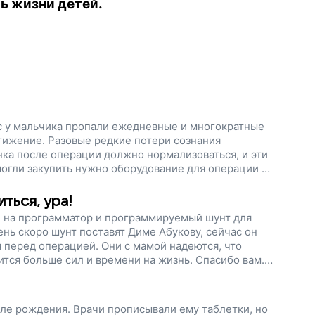
ь жизни детей.
с у мальчика пропали ежедневные и многократные
стижение. Разовые редкие потери сознания
нка после операции должно нормализоваться, и эти
могли закупить нужно оборудование для операции и
ого мозга.
ться, ура!
и на программатор и программируемый шунт для
нь скоро шунт поставят Диме Абукову, сейчас он
 перед операцией. Они с мамой надеются, что
ится больше сил и времени на жизнь. Спасибо вам.
сле рождения. Врачи прописывали ему таблетки, но