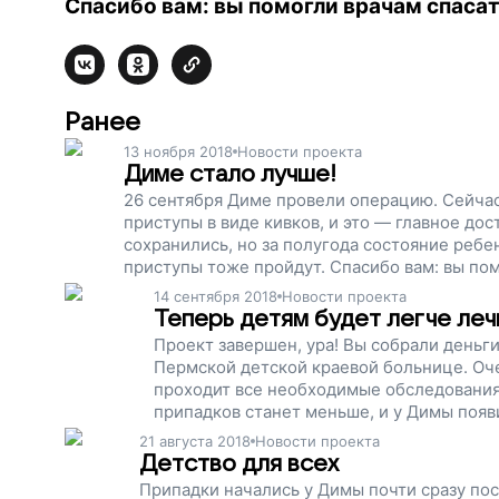
Спасибо вам: вы помогли врачам спасат
Ранее
13 ноября 2018
Новости проекта
Диме стало лучше!
26 сентября Диме провели операцию. Сейча
приступы в виде кивков, и это — главное до
сохранились, но за полугода состояние ребе
приступы тоже пройдут. Спасибо вам: вы по
изменили жизни детей с патологиями головн
14 сентября 2018
Новости проекта
Теперь детям будет легче лечи
Проект завершен, ура! Вы собрали деньг
Пермской детской краевой больнице. Оче
проходит все необходимые обследования
припадков станет меньше, и у Димы появ
Теперь детям будет легче лечиться!
21 августа 2018
Новости проекта
Детство для всех
Припадки начались у Димы почти сразу по