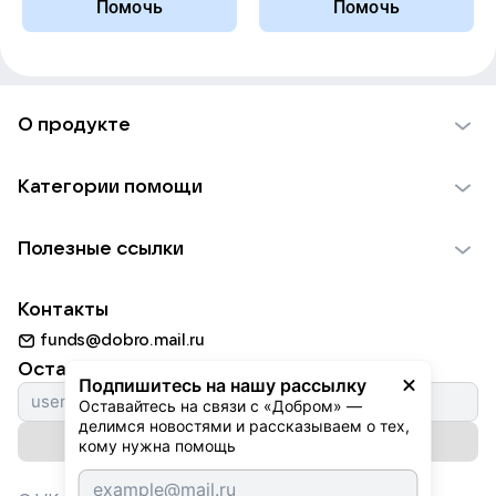
Помочь
Помочь
О продукте
О проекте VK Добро
Категории помощи
Отчеты VK Добро
Детям
Использование материалов
Полезные ссылки
Взрослым
Обратная связь
Найти фонд
Пожилым
Контакты
Для НКО
Волонтеры
Животным
funds@dobro.mail.ru
Партнерам
Добрый день
Оставайтесь с нами
Природе
Подпишитесь на нашу рассылку
Истории
Оставайтесь на связи с «Добром» — 
Культуре
делимся новостями и рассказываем о тех, 
Автоплатежи
Подписаться на рассылку
Фондам
кому нужна помощь