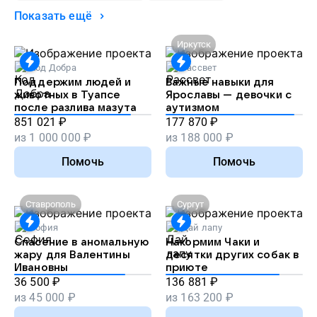
Показать ещё
Иркутск
Код Добра
Рассвет
Поддержим людей и
Важные навыки для
животных в Туапсе
Ярославы — девочки с
после разлива мазута
аутизмом
851 021
₽
177 870
₽
из
1 000 000
₽
из
188 000
₽
Помочь
Помочь
Ставрополь
Сургут
София
Дай лапу
Спасение в аномальную
Накормим Чаки и
жару для Валентины
десятки других собак в
Ивановны
приюте
36 500
₽
136 881
₽
из
45 000
₽
из
163 200
₽