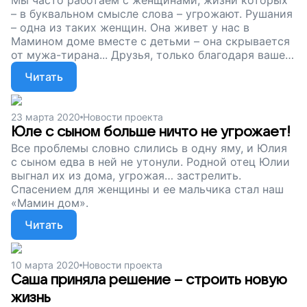
Мы часто работаем с женщинами, жизни которых
– в буквальном смысле слова – угрожают. Рушания
– одна из таких женщин. Она живет у нас в
Мамином доме вместе с детьми – она скрывается
от мужа-тирана... Друзья, только благодаря вашей
поддержке мы можем помогать выбраться из
Читать
кризиса семьям с детьми, попавшим в трудную
жизненную ситуацию. Поддержите наш проект!
23 марта 2020
Новости проекта
Юле с сыном больше ничто не угрожает!
Все проблемы словно слились в одну яму, и Юлия
с сыном едва в ней не утонули. Родной отец Юлии
выгнал их из дома, угрожая… застрелить.
Спасением для женщины и ее мальчика стал наш
«Мамин дом».
Читать
10 марта 2020
Новости проекта
Саша приняла решение – строить новую
жизнь