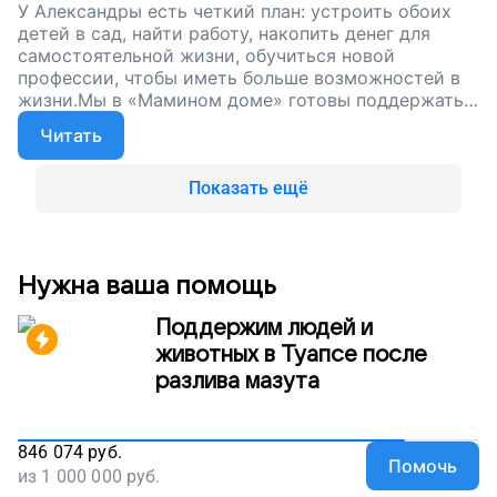
У Александры есть четкий план: устроить обоих
детей в сад, найти работу, накопить денег для
самостоятельной жизни, обучиться новой
профессии, чтобы иметь больше возможностей в
жизни.Мы в «Мамином доме» готовы поддержать
Сашу во всех ее стремлениях. Мы познакомились
Читать
с ней совсем недавно, и теперь она живет в нашем
доме.
Показать ещё
Нужна ваша помощь
Поддержим людей и
животных в Туапсе после
разлива мазута
846 074
руб.
Помочь
из
1 000 000
руб.