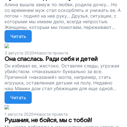
Алина вышла замуж по любви, родила дочку… Но
со временем муж стал оскорблять и унижать ее. А
потом – поднял на нее руку... Друзья, ситуации, с
которыми мы имеем дело, всегда непростые.
Женщины, которым мы помогаем, переживают
личные трагедии и пытаются начать новую жизнь.
Читать
Встать на ноги и сохранить детей.Давайте вместе
поддержим их, пусть мамы и их малыши живут в
безопасности.
3 августа 2020
Новости проекта
Она спаслась. Ради себя и детей
Он избивал ее, жестоко. Оставляя следы, угрожая
убийством. «Наказывал» буквально за все.
Причиной «наказаний» могла, например, стать
игрушка, оставленная детьми на полу. Недавно
наш Мамин дом стал убежищем для еще одной
жертвы насилия в семье. Нас тут 20 человек, и
Читать
каждому пришлось непросто. Каждая столкнулась
с большой бедой. Каждой нужно выживать.
Поддержите этих женщин.
1 августа 2020
Новости проекта
Рушания, не бойся, мы с тобой!