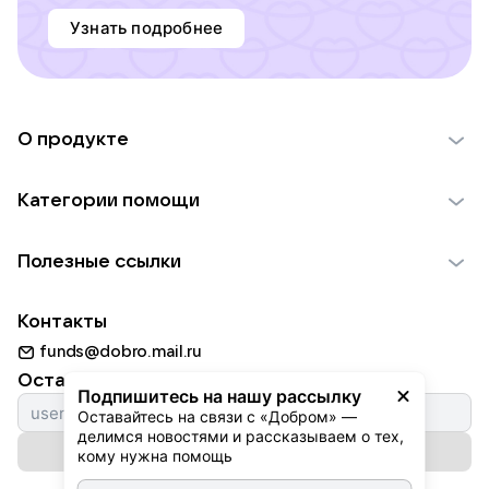
Узнать подробнее
О продукте
О проекте VK Добро
Категории помощи
Отчеты VK Добро
Детям
Использование материалов
Полезные ссылки
Взрослым
Обратная связь
Найти фонд
Пожилым
Контакты
Для НКО
Волонтеры
Животным
funds@dobro.mail.ru
Партнерам
Добрый день
Оставайтесь с нами
Природе
Подпишитесь на нашу рассылку
Истории
Оставайтесь на связи с «Добром» — 
Культуре
делимся новостями и рассказываем о тех, 
Автоплатежи
Подписаться на рассылку
Фондам
кому нужна помощь