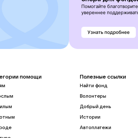
Помогайте благотворит
увереннее поддерживат
Узнать подробнее
егории помощи
Полезные ссылки
ям
Найти фонд
ослым
Волонтеры
илым
Добрый день
отным
Истории
роде
Автоплатежи