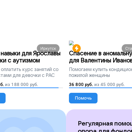
Иркутск
Ст
навыки для Ярославы
Спасение в аномальн
ки с аутизмом
для Валентины Ивано
оплатить курс занятий со
Помогаем
купить кондицио
тами для девочки с РАС
пожилой женщины
б.
из
188 000
руб.
36 800
руб.
из
45 000
руб.
Помочь
Регулярная помо
опора для фондо