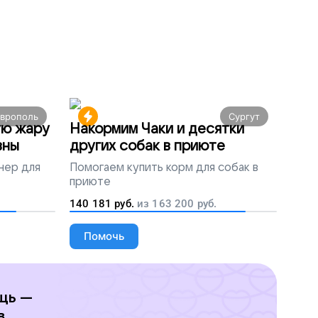
аврополь
Сургут
ую жару
Накормим Чаки и десятки
вны
других собак в приюте
нер для
Помогаем
купить корм для собак в
приюте
140 181
руб.
из
163 200
руб.
Помочь
щь —
в