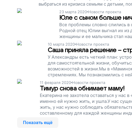
выбраться из кризиса семьям с детьми, п
Поддержите наш проект!
23 марта 2020
Новости проекта
Юле с сыном больше нич
Все проблемы словно слились в о
Родной отец Юлии выгнал их из 
женщины и ее мальчика стал на
10 марта 2020
Новости проекта
Саша приняла решение – ст
У Александры есть четкий план: устрои
для самостоятельной жизни, обучитьс
возможностей в жизни.Мы в «Мамином
стремлениях. Мы познакомились с ней
11 февраля 2020
Новости проекта
Тимур снова обнимает маму!
Екатерина не захотела оставаться у нас в
именно ей нужно жить, и ушла.У нас сущ
жить, у нас нужно соблюдать обязательств
составленному для каждой женщины индив
Показать ещё