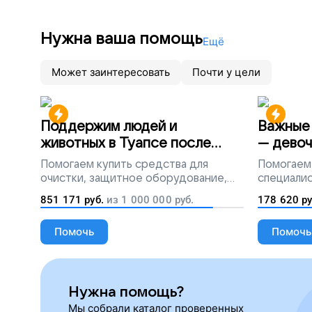
Нужна ваша помощь
Ещё
Может заинтересовать
Почти у цели
Поддержим людей и
Важные 
животных в Туапсе после
— девоч
разлива мазута
Помогаем
купить средства для
Помогаем
очистки, защитное оборудование,
специалис
лекарства, корм и предметы первой
851 171
руб.
из
1 000 000
руб.
178 620
ру
необходимости
Помочь
Помочь
Нужна помощь?
Мы собрали каталог проверенных