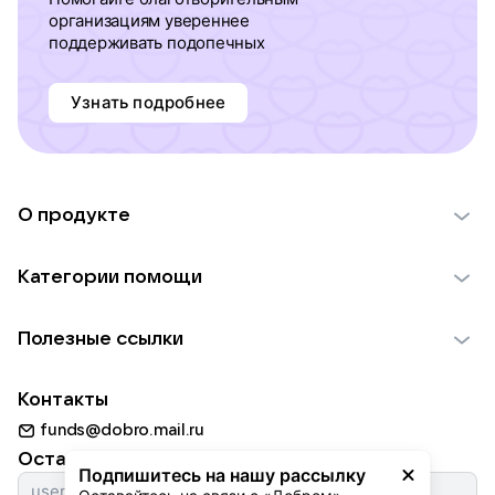
организациям увереннее
поддерживать подопечных
Узнать подробнее
О продукте
О проекте VK Добро
Категории помощи
Отчеты VK Добро
Детям
Использование материалов
Полезные ссылки
Взрослым
Обратная связь
Найти фонд
Пожилым
Контакты
Для НКО
Волонтеры
Животным
funds@dobro.mail.ru
Партнерам
Добрый день
Оставайтесь с нами
Природе
Подпишитесь на нашу рассылку
Истории