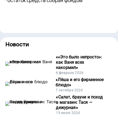
*остаток средств собран фондом
Новости
«
«Это было непросто»:
как Ваня всех
накормил
»
6 февраля 2026
«
Лёша и его фирменное
блюдо
»
7 октября 2024
«
Салат, брауни и поход
в магазин: Тася —
дежурная
»
19 июля 2024