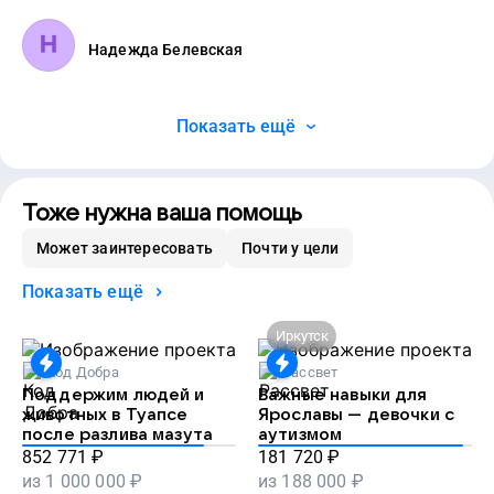
Надежда Белевская
Показать ещё
Тоже нужна ваша помощь
Может заинтересовать
Почти у цели
Показать ещё
Иркутск
Код Добра
Рассвет
Поддержим людей и
Важные навыки для
животных в Туапсе
Ярославы — девочки с
после разлива мазута
аутизмом
852 771
₽
181 720
₽
из
1 000 000
₽
из
188 000
₽