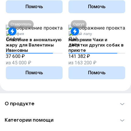
Помочь
Помочь
Ставрополь
Сургут
София
Дай лапу
Спасение в аномальную
Накормим Чаки и
жару для Валентины
десятки других собак в
Ивановны
приюте
37 600
₽
141 382
₽
из
45 000
₽
из
163 200
₽
Помочь
Помочь
О продукте
О проекте VK Добро
Категории помощи
Отчеты VK Добро