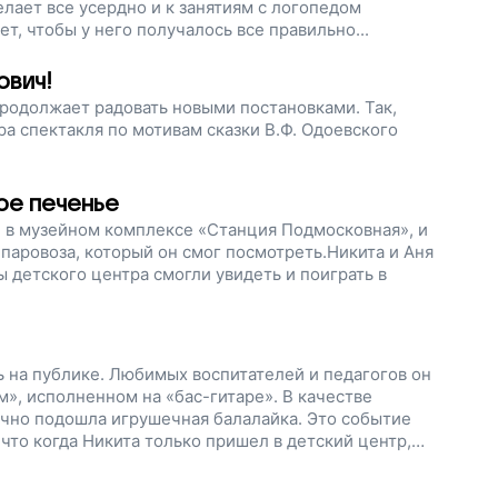
елает все усердно и к занятиям с логопедом
т, чтобы у него получалось все правильно...
ович!
родолжает радовать новыми постановками. Так,
а спектакля по мотивам сказки В.Ф. Одоевского
ое печенье
и в музейном комплексе «Станция Подмосковная», и
-паровоза, который он смог посмотреть.Никита и Аня
 детского центра смогли увидеть и поиграть в
 на публике. Любимых воспитателей и педагогов он
», исполненном на «бас-гитаре». В качестве
чно подошла игрушечная балалайка. Это событие
то когда Никита только пришел в детский центр,
замкнут, закрыт от всех, он ничем и никем не