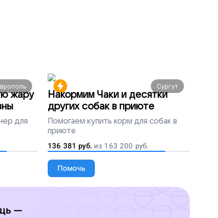
аврополь
Сургут
ую жару
Накормим Чаки и десятки
вны
других собак в приюте
нер для
Помогаем
купить корм для собак в
приюте
136 381
руб.
из
163 200
руб.
Помочь
щь —