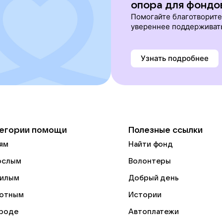
опора для фондо
Помогайте благотворит
увереннее поддерживат
Узнать подробнее
егории помощи
Полезные ссылки
ям
Найти фонд
ослым
Волонтеры
илым
Добрый день
отным
Истории
роде
Автоплатежи