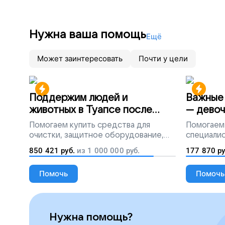
Нужна ваша помощь
Ещё
Может заинтересовать
Почти у цели
Поддержим людей и
Важные 
животных в Туапсе после
— девоч
разлива мазута
Помогаем
купить средства для
Помогаем
очистки, защитное оборудование,
специалис
лекарства, корм и предметы первой
850 421
руб.
из
1 000 000
руб.
177 870
ру
необходимости
Помочь
Помочь
Нужна помощь?