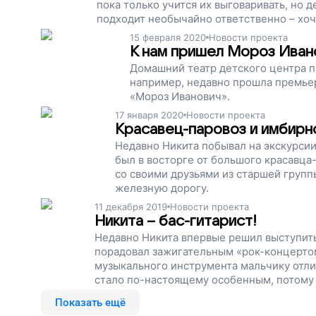
пока только учится их выговаривать, но д
подходит необычайно ответственно – хоче
15 февраля 2020
Новости проекта
К нам пришел Мороз Иван
Домашний театр детского центра п
например, недавно прошла премьер
«Мороз Иванович».
17 января 2020
Новости проекта
Красавец-паровоз и имбирн
Недавно Никита побывал на экскурси
был в восторге от большого красавца
со своими друзьями из старшей группы
железную дорогу.
11 декабря 2019
Новости проекта
Никита – бас-гитарист!
Недавно Никита впервые решил выступить
порадовал зажигательным «рок-концертом
музыкального инструмента мальчику отли
стало по-настоящему особенным, потому ч
он стремился к одиночеству. Мальчик был 
Показать ещё
интересовался...