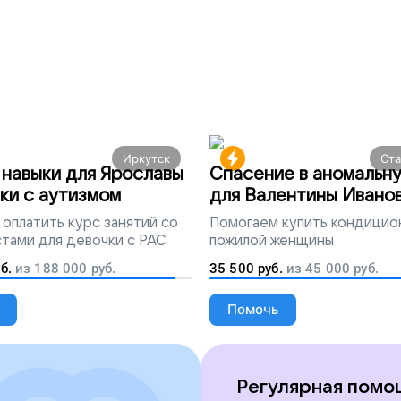
Иркутск
Ст
навыки для Ярославы
Спасение в аномальн
ки с аутизмом
для Валентины Ивано
оплатить курс занятий со
Помогаем
купить кондицио
тами для девочки с РАС
пожилой женщины
б.
из
188 000
руб.
35 500
руб.
из
45 000
руб.
Помочь
Регулярная помо