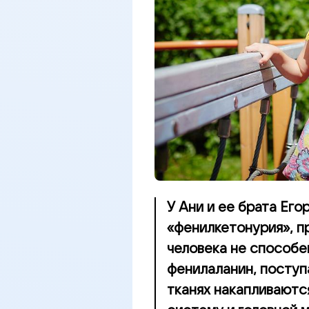
У Ани и ее брата Ег
«фенилкетонурия», п
человека не способе
фенилаланин, поступ
тканях накапливаютс