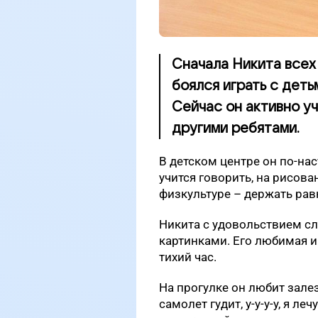
Сначала Никита всех 
боялся играть с деть
Сейчас он активно уч
другими ребятами.
В детском центре он по-на
учится говорить, на рисова
физкультуре – держать рав
Никита с удовольствием сл
картинками. Его любимая и
тихий час.
На прогулке он любит залез
самолет гудит, у-у-у-у, я л