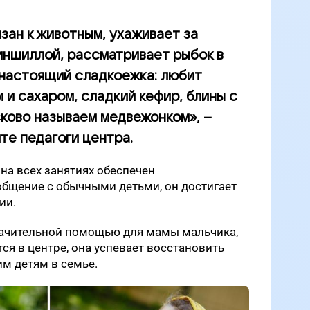
зан к животным, ухаживает за
иншиллой, рассматривает рыбок в
 настоящий сладкоежка: любит
 и сахаром, сладкий кефир, блины с
сково называем медвежонком», –
те педагоги центра.
 на всех занятиях обеспечен
общение с обычными детьми, он достигает
ии.
начительной помощью для мамы мальчика,
тся в центре, она успевает восстановить
им детям в семье.