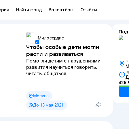
ории
Найти фонд
Волонтёры
Отчёты
Под
Милосердие
Чтобы особые дети могли
расти и развиваться
Помогли детям с нарушениями
г
М
развития научиться говорить,
с
читать, общаться.
Д
425 
Москва
До 13 мая 2021