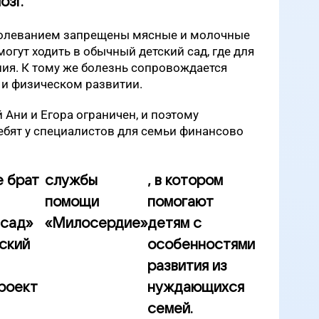
озг.
болеванием запрещены мясные и молочные
могут ходить в обычный детский сад, где для
ния. К тому же болезнь сопровождается
 и физическом развитии.
 Ани и Егора ограничен, и поэтому
ебят у специалистов для семьи финансово
е брат
службы
, в котором
помощи
помогают
 сад»
«Милосердие»
детям с
ский
особенностями
развития из
роект
нуждающихся
семей.