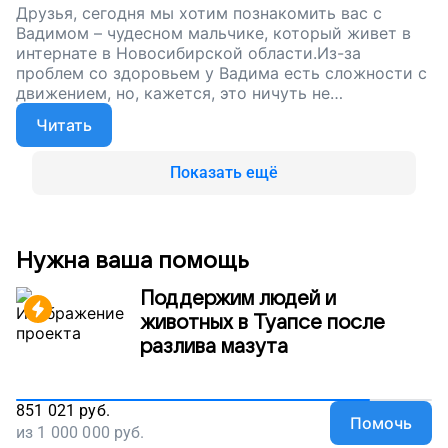
Друзья, сегодня мы хотим познакомить вас с
Вадимом – чудесном мальчике, который живет в
интернате в Новосибирской области.Из-за
проблем со здоровьем у Вадима есть сложности с
движением, но, кажется, это ничуть не
останавливает подвижного мальчишку. Вадим не
Читать
просто ходит – он бегает! Такое чувство, что
ограничений в движении для него просто не
существует!
Показать ещё
Нужна ваша помощь
Поддержим людей и
животных в Туапсе после
разлива мазута
851 021
руб.
Помочь
из
1 000 000
руб.