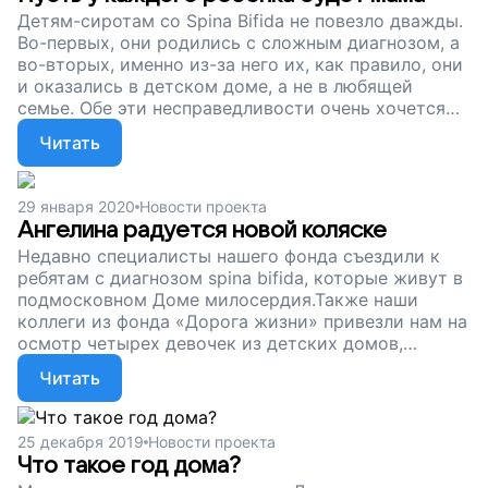
Детям-сиротам со Spina Bifida не повезло дважды.
Во-первых, они родились с сложным диагнозом, а
во-вторых, именно из-за него их, как правило, они
и оказались в детском доме, а не в любящей
семье. Обе эти несправедливости очень хочется
исправить и как можно скорее...
Читать
29 января 2020
Новости проекта
Ангелина радуется новой коляске
Недавно специалисты нашего фонда съездили к
ребятам с диагнозом spina bifida, которые живут в
подмосковном Доме милосердия.Также наши
коллеги из фонда «Дорога жизни» привезли нам на
осмотр четырех девочек из детских домов,
расположенных в Забайкальском крае. У всех
Читать
девочек также диагностировано заболевание spina
bifida.
25 декабря 2019
Новости проекта
Что такое год дома?