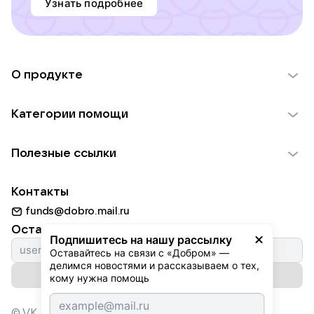
Узнать подробнее
О продукте
О проекте VK Добро
Категории помощи
Отчеты VK Добро
Детям
Использование материалов
Полезные ссылки
Взрослым
Обратная связь
Найти фонд
Пожилым
Контакты
Для НКО
Волонтеры
Животным
funds@dobro.mail.ru
Партнерам
Добрый день
Оставайтесь с нами
Природе
Подпишитесь на нашу рассылку
Истории
Оставайтесь на связи с «Добром» — 
Культуре
делимся новостями и рассказываем о тех, 
Автоплатежи
Подписаться на рассылку
Фондам
кому нужна помощь
© VK,
2026
г. Все права защищены.