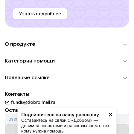
Узнать подробнее
О продукте
О проекте VK Добро
Категории помощи
Отчеты VK Добро
Детям
Использование материалов
Полезные ссылки
Взрослым
Обратная связь
Найти фонд
Пожилым
Контакты
Для НКО
Волонтеры
Животным
funds@dobro.mail.ru
Партнерам
Добрый день
Оставайтесь с нами
Природе
Подпишитесь на нашу рассылку
Истории
Оставайтесь на связи с «Добром» — 
Культуре
делимся новостями и рассказываем о тех, 
Автоплатежи
Подписаться на рассылку
Фондам
кому нужна помощь