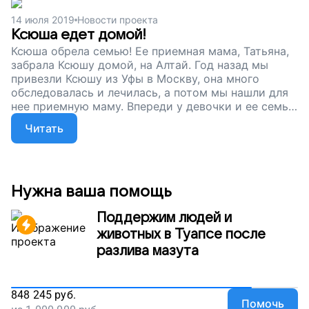
помощи нам не справится. Поддержите наш
14 июля 2019
Новости проекта
проект, чтобы дети-сироты с нарушениями
Ксюша едет домой!
здоровья могли жить полноценно!
Ксюша обрела семью! Ее приемная мама, Татьяна,
забрала Ксюшу домой, на Алтай. Год назад мы
привезли Ксюшу из Уфы в Москву, она много
обследовалась и лечилась, а потом мы нашли для
нее приемную маму. Впереди у девочки и ее семьи
еще большой путь – целая жизнь. А мы
Читать
продолжаем собирать деньги, чтобы помогать
детям-сиротам с тяжелыми нарушениями
здоровья. Подарите им шанс на нормальную
жизнь, поддержите наш проект!
Нужна ваша помощь
Поддержим людей и
животных в Туапсе после
разлива мазута
848 245
руб.
Помочь