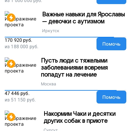
из
1 000 000
руб.
Важные навыки для Ярославы
— девочки с аутизмом
Иркутск
170 920
руб.
Помочь
из
188 000
руб.
Пусть люди с тяжелыми
заболеваниями вовремя
попадут на лечение
Москва
47 446
руб.
Помочь
из
51 150
руб.
Накормим Чаки и десятки
других собак в приюте
Сургут