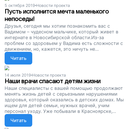
5 октября 2019
Новости проекта
Пусть исполнится мечта маленького
непоседы!
Друзья, сегодня мы хотим познакомить вас с
Вадимом – чудесном мальчике, который живет в
интернате в Новосибирской области.Из-за
проблем со здоровьем у Вадима есть сложности с
движением, но, кажется, это ничуть не
останавливает подвижного мальчишку. Вадим не
Читать
просто ходит – он бегает! Такое чувство, что
ограничений в движении для него просто не
существует!
14 июля 2019
Новости проекта
Наши врачи спасают детям жизни
Наши специалисты с вашей помощью продолжают
менять жизнь детей с серьезными нарушениями
здоровья, который оказались в детских домах. Мы
ищем для детей семьи, нужных врачей, учим
персонал уходу. Уже побывали в Красноярске,
Вологде, Ленинградской области. Но впереди у нас
Читать
еще много дел: нужно съездить в Свердловскую
область, Орел, Пермский край. Но без вашей