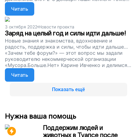
проводят форум — будет насыщенная и полезная
Читать
сборная программа. А пока наш сбор
продолжается. Поддержите проект. Вклад каждого
важен, ведь это вклад в будущее планеты!
3 октября 2022
Новости проекта
Заряд на целый год и силы идти дальше!
Новые знания и знакомства, вдохновение и
радость, поддержка и силы, чтобы идти дальше…
«Зачем тебе форум?» — этот вопрос мы задали
руководителю некоммерческой организации
«Мусора.Больше.Нет» Карине Ивченко и делимся
ее ответами. Друзья, уже в конце ноября
Читать
состоится наш Межрегиональный форум
эковолонтерских организаций и движений. И наш
сбор на его проведение продолжается. Давайте
Показать ещё
вместе подарим планете чистое будущее!
Нужна ваша помощь
Поддержим людей и
животных в Туапсе после