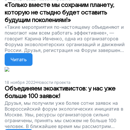
«Только вместе мы сохраним планету,
которую не стыдно будет оставить
будущим поколениям!»
«Такие мероприятия по-настоящему объединяют и
помогают нам всем работать эффективнее», —
говорит Карина Ивченко, одна из организаторов
Форума эковолонтерских организаций и движений
России. Друзья, регистрация на Форум завершена,
в нем примут участие 120 эколидеров и
Читать
активистов из разных регионов страны. Мы
дорабатываем программу и с нетерпением ждем
встречи с единомышленниками. Сейчас наш сбор
на проведение Форума продолжается. Поддержите
18 ноября 2022
Новости проекта
нас. Давайте вместе объединим экоактивистов
Объединяем экоактивистов: у нас уже
России!
больше 100 заявок!
Друзья, мы получили уже более сотни заявок на
Всероссийский форум экологических инициатив в
Москве. Увы, ресурсы организаторов сильно
ограничены, принять мы сможем не больше 100
человек. В ближайшее время мы рассмотрим