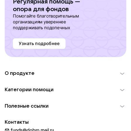
Регулярная помощь —
опора для фондов
Помогайте благотворительным
организациям увереннее
поддерживать подопечных
Узнать подробнее
О продукте
О проекте VK Добро
Категории помощи
Отчеты VK Добро
Детям
Использование материалов
Полезные ссылки
Взрослым
Обратная связь
Найти фонд
Пожилым
Контакты
Для НКО
Волонтеры
Животным
funds@dobro.mail.ru