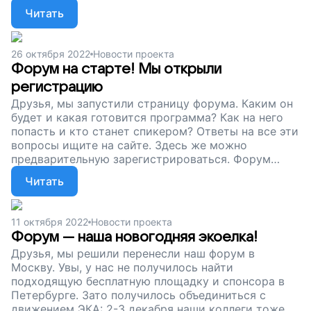
поступившие заявки. А пока наш сбор
Читать
продолжается. Пожалуйста, поддержите проект.
Давайте вместе объединим экоактивистов со всей
России!
26 октября 2022
Новости проекта
Форум на старте! Мы открыли
регистрацию
Друзья, мы запустили страницу форума. Каким он
будет и какая готовится программа? Как на него
попасть и кто станет спикером? Ответы на все эти
вопросы ищите на сайте. Здесь же можно
предварительную зарегистрироваться. Форум
пройдет в Москве в начале декабря и объединит
Читать
сразу несколько интересных событий. Друзья,
сейчас наш сбор продолжается. Помогите нам
провести форум, поддержите проект. Давайте
11 октября 2022
Новости проекта
вместе мы подарим планете чистое будущее!
Форум — наша новогодняя экоелка!
Друзья, мы решили перенесли наш форум в
Москву. Увы, у нас не получилось найти
подходящую бесплатную площадку и спонсора в
Петербурге. Зато получилось объединиться с
движением ЭКА: 2-3 декабря наши коллеги тоже