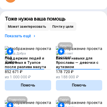
Тоже нужна ваша помощь
Может заинтересовать
Почти у цели
Показать ещё
Иркутск
Код Добра
Рассвет
Поддержим людей и
Важные навыки для
животных в Туапсе
Ярославы — девочки с
после разлива мазута
аутизмом
852 671
₽
178 720
₽
из
1 000 000
₽
из
188 000
₽
Помочь
Помочь
Ставрополь
Сургут