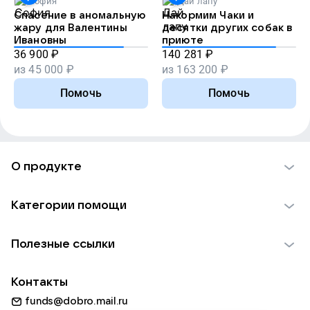
София
Дай лапу
Спасение в аномальную
Накормим Чаки и
жару для Валентины
десятки других собак в
Ивановны
приюте
36 900
₽
140 281
₽
из
45 000
₽
из
163 200
₽
Помочь
Помочь
О продукте
О проекте VK Добро
Категории помощи
Отчеты VK Добро
Детям
Использование материалов
Полезные ссылки
Взрослым
Обратная связь
Найти фонд
Пожилым
Контакты
Для НКО
Волонтеры
Животным
funds@dobro.mail.ru
Партнерам