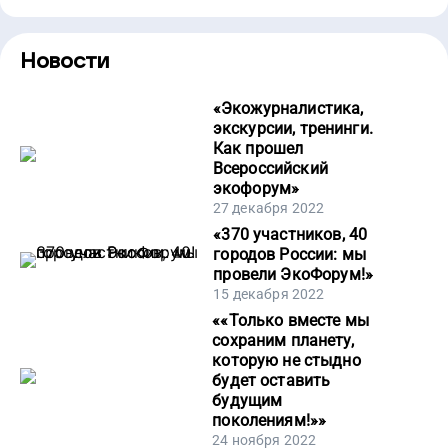
Новости
«
Экожурналистика,
экскурсии, тренинги.
Как прошел
Всероссийский
экофорум
»
27 декабря 2022
«
370 участников, 40
городов России: мы
провели ЭкоФорум!
»
15 декабря 2022
«
«Только вместе мы
сохраним планету,
которую не стыдно
будет оставить
будущим
поколениям!»
»
24 ноября 2022