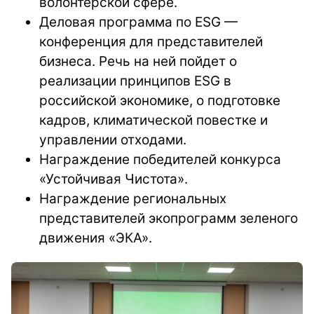
волонтерской сфере.
Деловая программа по ESG —
конференция для представителей
бизнеса.
Речь на ней пойдет о
реализации
принципов ESG в
российской экономике,
о
подготовк
е
кадров, климатической повестк
е
и
управлени
и
отходами.
Награждение победителей конкурса
«Устойчивая Чистота».
Награждение региональных
представителей экопрограмм зеленого
движения «ЭКА».