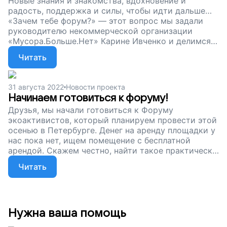
Новые знания и знакомства, вдохновение и
радость, поддержка и силы, чтобы идти дальше…
«Зачем тебе форум?» — этот вопрос мы задали
руководителю некоммерческой организации
«Мусора.Больше.Нет» Карине Ивченко и делимся
ее ответами. Друзья, уже в конце ноября
Читать
состоится наш Межрегиональный форум
эковолонтерских организаций и движений. И наш
сбор на его проведение продолжается. Давайте
31 августа 2022
Новости проекта
вместе подарим планете чистое будущее!
Начинаем готовиться к форуму!
Друзья, мы начали готовиться к Форуму
экоактивистов, который планируем провести этой
осенью в Петербурге. Денег на аренду площадки у
нас пока нет, ищем помещение с бесплатной
арендой. Скажем честно, найти такое практически
невозможно, ведь площадка должна уместить
Читать
целых 150 человек! Анализируем, планируем,
обсуждаем программу события. Впереди самое
интересное: поиск новых форматов, тем и
спикеров. Друзья, сейчас наш сбор продолжается.
Помогите нам провести форум. Объединившись,
Нужна ваша помощь
мы подарим планете чистое будущее!