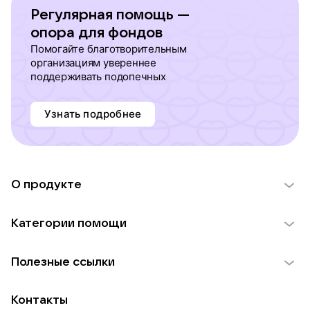
Регулярная помощь —
опора для фондов
Помогайте благотворительным
организациям увереннее
поддерживать подопечных
Узнать подробнее
О продукте
О проекте VK Добро
Категории помощи
Отчеты VK Добро
Детям
Использование материалов
Полезные ссылки
Взрослым
Обратная связь
Найти фонд
Пожилым
Контакты
Для НКО