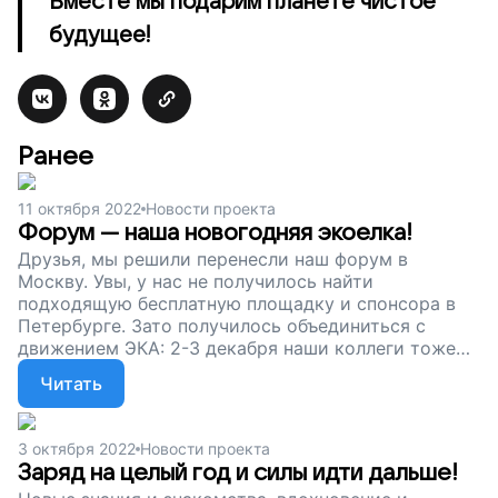
Вместе мы подарим планете чистое
будущее!
Ранее
11 октября 2022
Новости проекта
Форум — наша новогодняя экоелка!
Друзья, мы решили перенесли наш форум в
Москву. Увы, у нас не получилось найти
подходящую бесплатную площадку и спонсора в
Петербурге. Зато получилось объединиться с
движением ЭКА: 2-3 декабря наши коллеги тоже
проводят форум — будет насыщенная и полезная
Читать
сборная программа. А пока наш сбор
продолжается. Поддержите проект. Вклад каждого
важен, ведь это вклад в будущее планеты!
3 октября 2022
Новости проекта
Заряд на целый год и силы идти дальше!