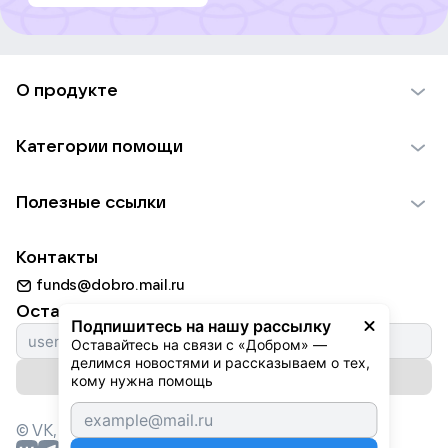
О продукте
О проекте VK Добро
Категории помощи
Отчеты VK Добро
Детям
Использование материалов
Полезные ссылки
Взрослым
Обратная связь
Найти фонд
Пожилым
Контакты
Для НКО
Волонтеры
Животным
funds@dobro.mail.ru
Партнерам
Добрый день
Оставайтесь с нами
Природе
Подпишитесь на нашу рассылку
Истории
Оставайтесь на связи с «Добром» — 
Культуре
делимся новостями и рассказываем о тех, 
Автоплатежи
Подписаться на рассылку
Фондам
кому нужна помощь
© VK,
2026
г. Все права защищены.