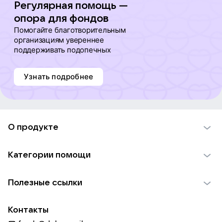
Регулярная помощь —
опора для фондов
Помогайте благотворительным
организациям увереннее
поддерживать подопечных
Узнать подробнее
О продукте
О проекте VK Добро
Категории помощи
Отчеты VK Добро
Детям
Использование материалов
Полезные ссылки
Взрослым
Обратная связь
Найти фонд
Пожилым
Контакты
Для НКО
Волонтеры