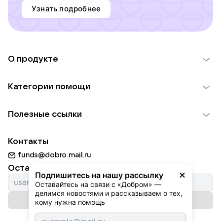
Узнать подробнее
О продукте
О проекте VK Добро
Категории помощи
Отчеты VK Добро
Детям
Использование материалов
Полезные ссылки
Взрослым
Обратная связь
Найти фонд
Пожилым
Контакты
Для НКО
Волонтеры
Животным
funds@dobro.mail.ru
Партнерам
Добрый день
Оставайтесь с нами
Природе
Подпишитесь на нашу рассылку
Истории
Оставайтесь на связи с «Добром» — 
Культуре
делимся новостями и рассказываем о тех, 
Автоплатежи
Подписаться на рассылку
Фондам
кому нужна помощь