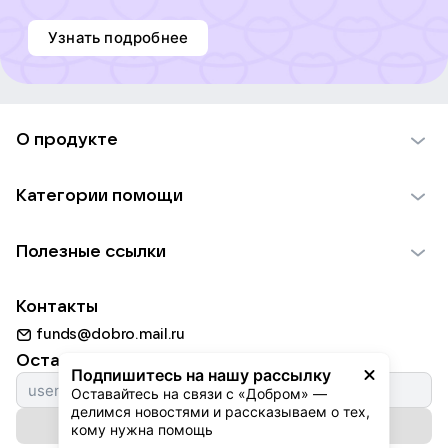
Узнать подробнее
О продукте
О проекте VK Добро
Категории помощи
Отчеты VK Добро
Детям
Использование материалов
Полезные ссылки
Взрослым
Обратная связь
Найти фонд
Пожилым
Контакты
Для НКО
Волонтеры
Животным
funds@dobro.mail.ru
Партнерам
Добрый день
Оставайтесь с нами
Природе
Подпишитесь на нашу рассылку
Истории
Оставайтесь на связи с «Добром» — 
Культуре
делимся новостями и рассказываем о тех, 
Автоплатежи
Подписаться на рассылку
Фондам
кому нужна помощь