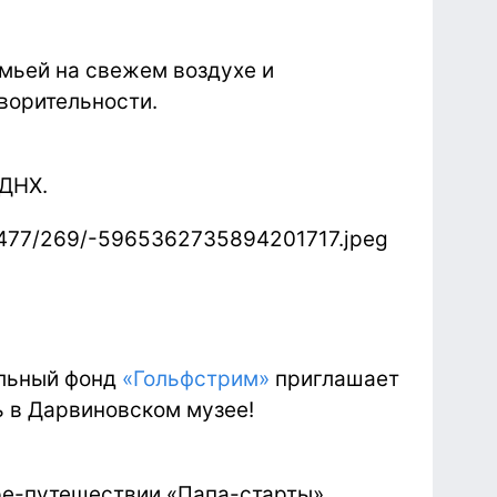
емьей на свежем воздухе и
ворительности.
ВДНХ.
ельный фонд
«Гольфстрим»
приглашает
ь в Дарвиновском музее!
ре-путешествии «Папа-старты»,