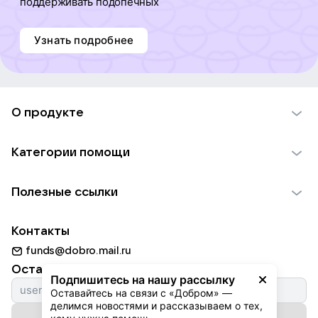
поддерживать подопечных
Узнать подробнее
О продукте
О проекте VK Добро
Категории помощи
Отчеты VK Добро
Детям
Использование материалов
Полезные ссылки
Взрослым
Обратная связь
Найти фонд
Пожилым
Контакты
Для НКО
Волонтеры
Животным
funds@dobro.mail.ru
Партнерам
Добрый день
Оставайтесь с нами
Природе
Подпишитесь на нашу рассылку
Истории
Оставайтесь на связи с «Добром» — 
Культуре
делимся новостями и рассказываем о тех, 
Автоплатежи
Подписаться на рассылку
Фондам