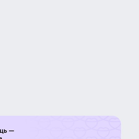
щь —
в