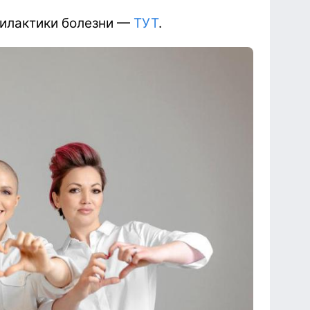
илактики болезни —
ТУТ
.