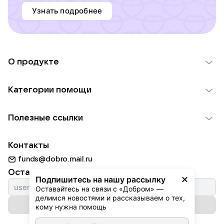
Узнать подробнее
О продукте
О проекте VK Добро
Категории помощи
Отчеты VK Добро
Детям
Использование материалов
Полезные ссылки
Взрослым
Обратная связь
Найти фонд
Пожилым
Контакты
Для НКО
Волонтеры
Животным
funds@dobro.mail.ru
Партнерам
Добрый день
Оставайтесь с нами
Природе
Подпишитесь на нашу рассылку
Истории
Оставайтесь на связи с «Добром» — 
Культуре
делимся новостями и рассказываем о тех, 
Автоплатежи
Подписаться на рассылку
Фондам
кому нужна помощь