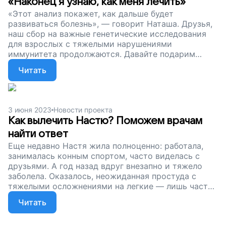
«Наконец я узнаю, как меня лечить»
«Этот анализ покажет, как дальше будет
развиваться болезнь», — говорит Наташа. Друзья,
наш сбор на важные генетические исследования
для взрослых с тяжелыми нарушениями
иммунитета продолжаются. Давайте подарим
Наташе шанс на выздоровление.
Читать
3 июня 2023
Новости проекта
Как вылечить Настю? Поможем врачам
найти ответ
Еще недавно Настя жила полноценно: работала,
занималась конным спортом, часто виделась с
друзьями. А год назад вдруг внезапно и тяжело
заболела. Оказалось, неожиданная простуда с
тяжелыми осложнениями на легкие — лишь часть
системного сбоя в организме девушки. Друзья,
Читать
наш сбор продолжается. Давайте подарим Насте и
другим пациентам с врожденным