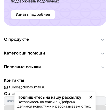
поддерживать подопечных
Узнать подробнее
О продукте
О проекте VK Добро
Категории помощи
Отчеты VK Добро
Детям
Использование материалов
Полезные ссылки
Взрослым
Обратная связь
Найти фонд
Пожилым
Контакты
Для НКО
Волонтеры
Животным
funds@dobro.mail.ru
Партнерам
Добрый день
Оставайтесь с нами
Природе
Подпишитесь на нашу рассылку
Истории
Оставайтесь на связи с «Добром» — 
Культуре
делимся новостями и рассказываем о тех, 
Автоплатежи
Подписаться на рассылку
Фондам