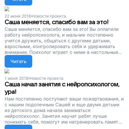
развивались, учились контролировать эмоции и
могли наверстать упущенное в детском доме.
Поддержите наш проект!
22 июня 2018
Новости проекта
Саша меняется, спасибо вам за это!
Саша меняется, спасибо вам за это! Вы оплатили
работу нейропсихолога, и мальчик постепенно
учится дружить, общаться с другими детьми,
взрослыми, контролировать себя и удерживать
внимание. Психолог играет с ними в настольные
игры, делает специальные упражнения... Сейчас
Читать
мы продолжаем собирать деньги, чтобы ребята из
детского дома могли наверстать упущенное и
подготовиться к взрослой жизни. Поддержите наш
1 июня 2018
Новости проекта
проект!
Саша начал занятия с нейропсихологом,
ура!
Нам постепенно поступают ваши пожертвования, и
с нашим подопечным Сашей и еще двумя детьми
из детского дома начала заниматься
нейропсихолог. Занятия научат ребят лучше
понимать себя, помогут им натренировать память,
устранят пробелы в развитии. Чтобы оплатить