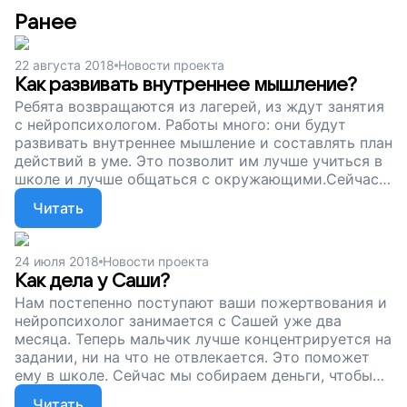
Ранее
22 августа 2018
Новости проекта
Как развивать внутреннее мышление?
Ребята возвращаются из лагерей, из ждут занятия
с нейропсихологом. Работы много: они будут
развивать внутреннее мышление и составлять план
действий в уме. Это позволит им лучше учиться в
школе и лучше общаться с окружающими.Сейчас
психолог занимается с четырьмя детьми из
Читать
детского дома. Чтобы занятия продолжались, дети
учились общаться и могли наверстать упущенное,
нужны деньги. Помогите ребятам научиться
24 июля 2018
Новости проекта
контролировать себя и свою жизнь, поддержите
Как дела у Саши?
наш проект!
Нам постепенно поступают ваши пожертвования и
нейропсихолог занимается с Сашей уже два
месяца. Теперь мальчик лучше концентрируется на
задании, ни на что не отвлекается. Это поможет
ему в школе. Сейчас мы собираем деньги, чтобы
дети из детского дома продолжали заниматься,
Читать