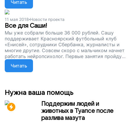
Читать
полный курс работы нейропсихолога, нам нужны
деньги. Помогите ребятам из детского дома
справиться с трудностями, чтобы проблемы не
11 мая 2018
Новости проекта
помешали им во взрослой жизни, поддержите наш
Все для Саши!
проект!
Мы уже собрали больше 36 000 рублей. Сашу
поддерживает Красноярский футбольный клуб
«Енисей», сотрудники Сбербанка, журналисты и
многие другие. Совсем скоро с мальчиком начнет
работать нейропсихолог. Первые занятия пройдут
уже в конце мая. Нейропсихолог изучит
Читать
индивидуальные особенности ребенка и поможет
ему адаптироваться к жизни в обществе. Чтобы
оплатить весь курс занятий, мы продолжаем сбор.
Помогите мальчику научиться жить, поддержите
наш проект!
Нужна ваша помощь
Поддержим людей и
животных в Туапсе после
разлива мазута