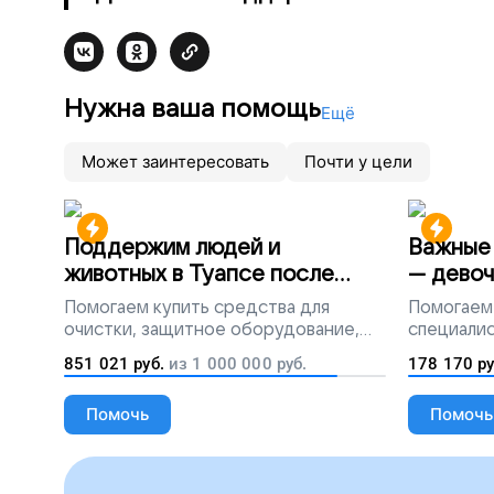
Нужна ваша помощь
Ещё
Может заинтересовать
Почти у цели
Поддержим людей и
Важные 
животных в Туапсе после
— девоч
разлива мазута
Помогаем
купить средства для
Помогаем
очистки, защитное оборудование,
специалис
лекарства, корм и предметы первой
851 021
руб.
из
1 000 000
руб.
178 170
ру
необходимости
Помочь
Помочь