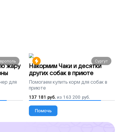
аврополь
Сургут
ую жару
Накормим Чаки и десятки
вны
других собак в приюте
нер для
Помогаем
купить корм для собак в
приюте
137 181
руб.
из
163 200
руб.
Помочь