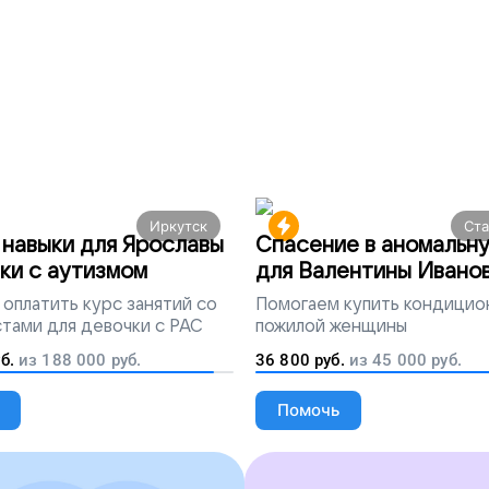
Иркутск
Ст
навыки для Ярославы
Спасение в аномальн
ки с аутизмом
для Валентины Ивано
оплатить курс занятий со
Помогаем
купить кондицио
тами для девочки с РАС
пожилой женщины
б.
из
188 000
руб.
36 800
руб.
из
45 000
руб.
Помочь