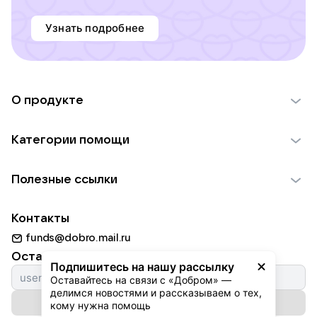
Узнать подробнее
О продукте
О проекте VK Добро
Категории помощи
Отчеты VK Добро
Детям
Использование материалов
Полезные ссылки
Взрослым
Обратная связь
Найти фонд
Пожилым
Контакты
Для НКО
Волонтеры
Животным
funds@dobro.mail.ru
Партнерам
Добрый день
Оставайтесь с нами
Природе
Подпишитесь на нашу рассылку
Истории
Оставайтесь на связи с «Добром» — 
Культуре
делимся новостями и рассказываем о тех, 
Автоплатежи
Подписаться на рассылку
Фондам
кому нужна помощь