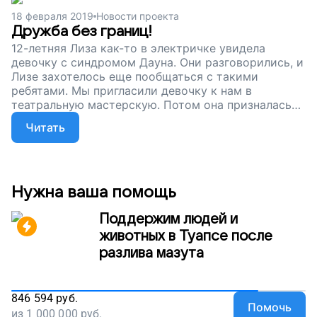
собираем деньги, чтобы студия продолжала
18 февраля 2019
Новости проекта
работу. Помогите детям с синдромом Дауна
Дружба без границ!
творить и раскрываться на сцене, поддержите наш
12-летняя Лиза как-то в электричке увидела
проект!
девочку с синдромом Дауна. Они разговорились, и
Лизе захотелось еще пообщаться с такими
ребятами. Мы пригласили девочку к нам в
театральную мастерскую. Потом она призналась
маме, что не ожидала увидеть таких общительных
Читать
и открытых ребят. Скоро в нашей театральной
мастерской две премьеры. Но на работу
мастерской нужны деньги. Помогите ребятам с
синдромом Дауна заниматься, творить и знать, что
они – сильные! Поддержите наш проект.
Нужна ваша помощь
Поддержим людей и
животных в Туапсе после
разлива мазута
846 594
руб.
Помочь
из
1 000 000
руб.