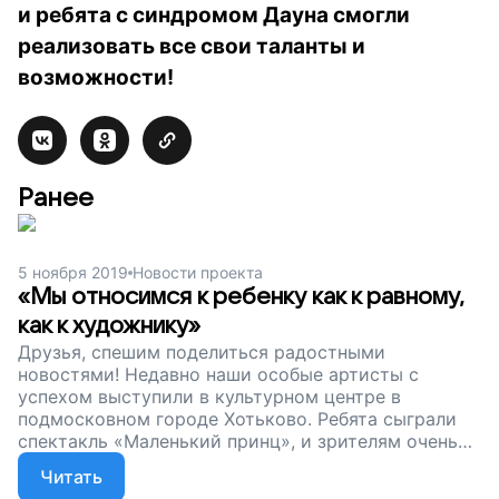
и ребята с синдромом Дауна смогли
реализовать все свои таланты и
возможности!
Ранее
5 ноября 2019
Новости проекта
«Мы относимся к ребенку как к равному,
как к художнику»
Друзья, спешим поделиться радостными
новостями! Недавно наши особые артисты с
успехом выступили в культурном центре в
подмосковном городе Хотьково. Ребята сыграли
спектакль «Маленький принц», и зрителям очень
понравилась эта постановка. Со сцены все
Читать
расходились под крики «Браво!».