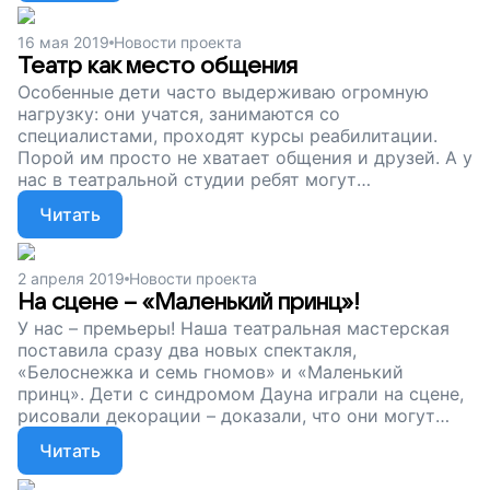
16 мая 2019
Новости проекта
Театр как место общения
Особенные дети часто выдерживаю огромную
нагрузку: они учатся, занимаются со
специалистами, проходят курсы реабилитации.
Порой им просто не хватает общения и друзей. А у
нас в театральной студии ребят могут
познакомиться и подружиться. Здесь дети
Читать
создают удивительные постановки, а многие потом
играют в совсем взрослых спектаклях. Чтобы
студия для ребят с синдромом Дауна продолжала
2 апреля 2019
Новости проекта
работу, нам нужны деньги на зарплаты
На сцене – «Маленький принц»!
специалистов, костюмы, декорации и другой
У нас – премьеры! Наша театральная мастерская
реквизит. Поддержите наш проект!
поставила сразу два новых спектакля,
«Белоснежка и семь гномов» и «Маленький
принц». Дети с синдромом Дауна играли на сцене,
рисовали декорации – доказали, что они могут
все. Так у ребят и педагогов получился прекрасный
Читать
спектакль о любви, дружбе и искренней
преданности тем, кто тебе дорог. Сейчас мы