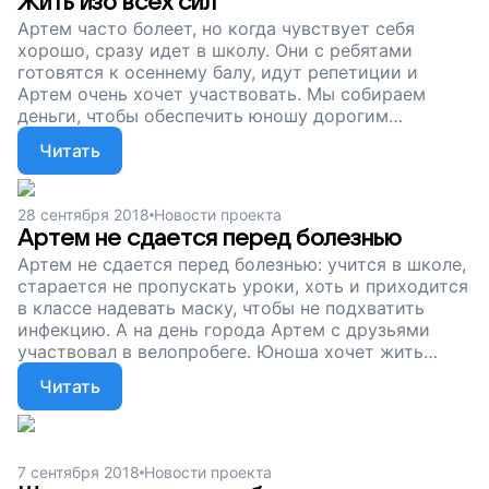
Жить изо всех сил
Артем часто болеет, но когда чувствует себя
хорошо, сразу идет в школу. Они с ребятами
готовятся к осеннему балу, идут репетиции и
Артем очень хочет участвовать. Мы собираем
деньги, чтобы обеспечить юношу дорогим
лекарством: без него он не сможет ходить в
Читать
школу, встречаться с друзьями, учиться...Помогите
Артему жить, не оглядываясь на болезнь,
поддержите наш проект!
28 сентября 2018
Новости проекта
Артем не сдается перед болезнью
Артем не сдается перед болезнью: учится в школе,
старается не пропускать уроки, хоть и приходится
в классе надевать маску, чтобы не подхватить
инфекцию. А на день города Артем с друзьями
участвовал в велопробеге. Юноша хочет жить
полной жизнью и быть сильным. Но для этого ему
Читать
нужен дорогой препарат. Помогите Артему не
прогнуться под болезнь, поддержите наш проект.
7 сентября 2018
Новости проекта