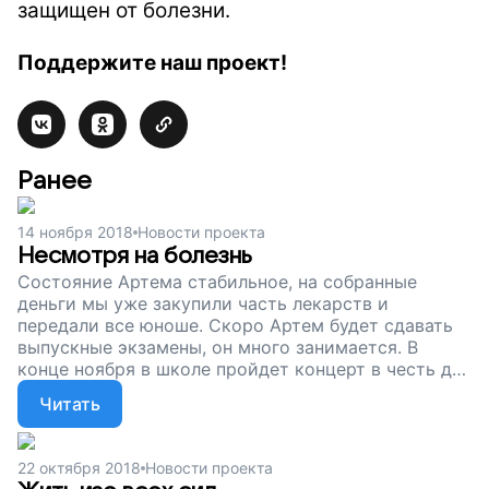
защищен от болезни.
Поддержите наш проект!
Ранее
14 ноября 2018
Новости проекта
Несмотря на болезнь
Состояние Артема стабильное, на собранные
деньги мы уже закупили часть лекарств и
передали все юноше. Скоро Артем будет сдавать
выпускные экзамены, он много занимается. В
конце ноября в школе пройдет концерт в честь дня
матери, и Артем будет участвовать. Мы
Читать
продолжаем собирать деньги, чтобы юноша мог
жить, учиться, встречаться с друзьями, не
оглядываясь на болезнь. Поддержите наш проект!
22 октября 2018
Новости проекта