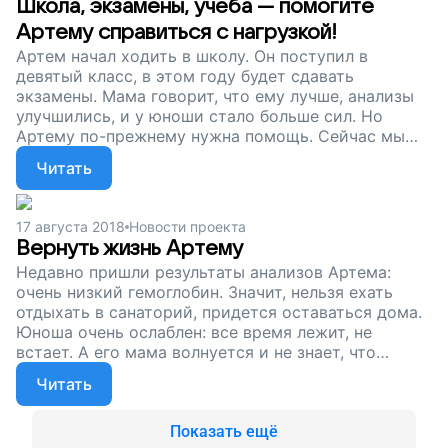
Школа, экзамены, учеба — помогите
Артему справиться с нагрузкой!
Артем начал ходить в школу. Он поступил в
девятый класс, в этом году будет сдавать
экзамены. Мама говорит, что ему лучше, анализы
улучшились, и у юноши стало больше сил. Но
Артему по-прежнему нужна помощь. Сейчас мы
собираем деньги на лекарство, которое поможет
Читать
ему вернуть себе свою жизнь и жить так же, как
сверстники. Поддержите наш проект!
17 августа 2018
Новости проекта
Вернуть жизнь Артему
Недавно пришли результаты анализов Артема:
очень низкий гемоглобин. Значит, нельзя ехать
отдыхать в санаторий, придется оставаться дома.
Юноша очень ослаблен: все время лежит, не
встает. А его мама волнуется и не знает, что
сделать, чтобы помочь сыну. Сейчас мы собираем
Читать
деньги на лечение для юноши. Вы можете сделать
так, что к Артему снова вернуться силы, он снова
встанет с кровати и пойдет к друзьям.
Показать ещё