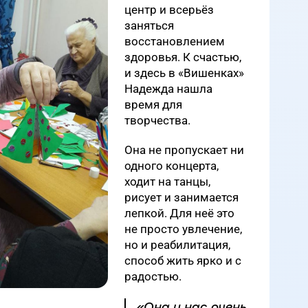
центр и всерьёз
заняться
восстановлением
здоровья. К счастью,
и здесь в «Вишенках»
Надежда нашла
время для
творчества.
Она не пропускает ни
одного концерта,
ходит на танцы,
рисует и занимается
лепкой. Для неё это
не просто увлечение,
но и реабилитация,
способ жить ярко и с
радостью.
«Она у нас очень