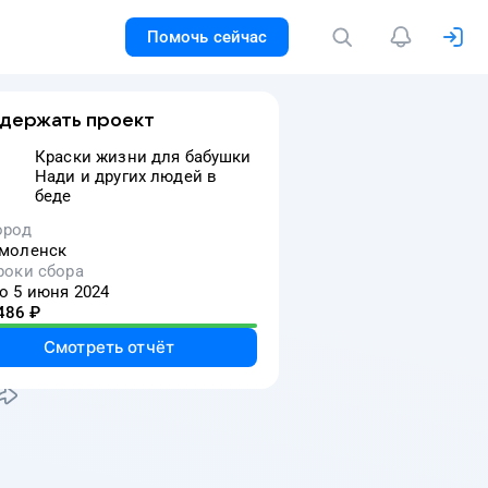
Помочь сейчас
держать проект
Краски жизни для бабушки
Нади и других людей в
беде
тью
ород
моленск
роки сбора
о 5 июня 2024
486
₽
Смотреть отчёт