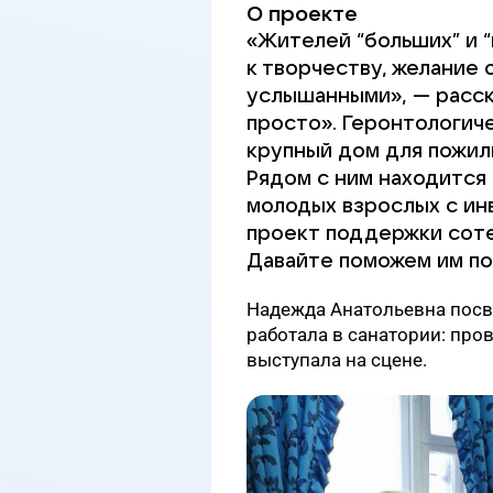
О проекте
«Жителей “больших” и 
к творчеству, желание 
услышанными», — расск
просто». Геронтологич
крупный дом для пожил
Рядом с ним находится
молодых взрослых с ин
проект поддержки соте
Давайте поможем им по
Надежда Анатольевна посвя
работала в санатории: про
выступала на сцене.