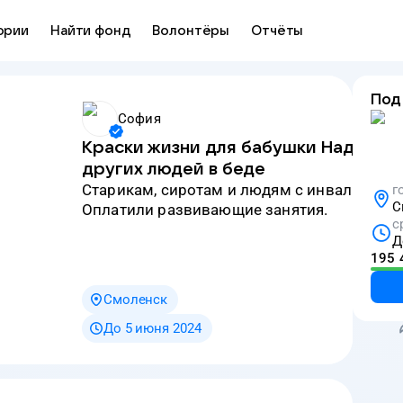
ории
Найти фонд
Волонтёры
Отчёты
Под
София
Краски жизни для бабушки Нади и
других людей в беде
старикам, сиротам и людям с инвалиднос
г
С
Оплатили развивающие занятия.
с
Д
195 
Смоленск
До 5 июня 2024