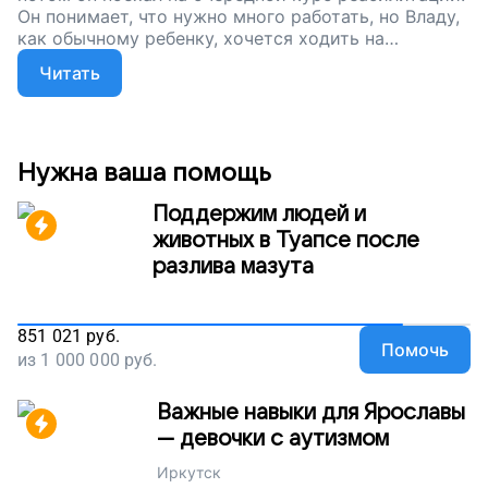
Он понимает, что нужно много работать, но Владу,
как обычному ребенку, хочется ходить на
утренники, а не лежать в больнице. Вы можете
Читать
помочь мальчику начать ходить — сейчас мы
собираем деньги на специальный тренажер,
который поможет укрепить мышцы и подготовить
Влада к ходьбе. Помогите мальчику стать сильнее,
поддержите наш проект!
Нужна ваша помощь
Поддержим людей и
животных в Туапсе после
разлива мазута
851 021
руб.
Помочь
из
1 000 000
руб.
Важные навыки для Ярославы
— девочки с аутизмом
Иркутск