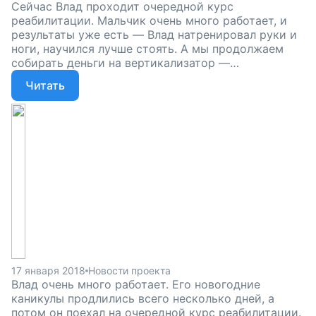
Сейчас Влад проходит очередной курс
реабилитации. Мальчик очень много работает, и
результаты уже есть — Влад натренировал руки и
ноги, научился лучше стоять. А мы продолжаем
собирать деньги на вертикализатор —
специальный тренажер, который укрепит мышцы и
Читать
подготовит мальчика к ходьбе. Помогите Владу
преодолеть свое тело, научиться им управлять и
сделать первые шаги, поддержите наш проект!
17 января 2018
Новости проекта
Влад очень много работает. Его новогодние
каникулы продлились всего несколько дней, а
потом он поехал на очередной курс реабилитации.