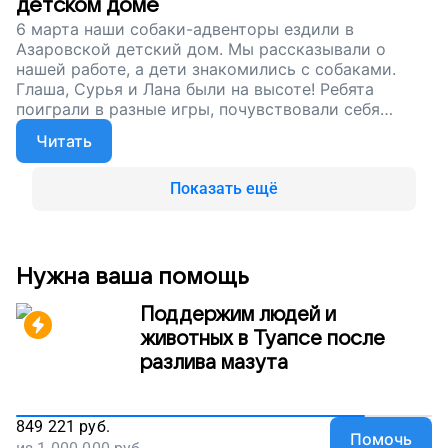
детском доме
забыть о голодной жизни на улице.
6 марта наши собаки-адвенторы ездили в
Азаровской детский дом. Мы рассказывали о
нашей работе, а дети знакомились с собаками.
Глаша, Сурья и Лана были на высоте! Ребята
поиграли в разные игры, почувствовали себя
ответственными владельцами собак. А мы
Читать
продолжаем собирать деньги, чтобы бездомные
собаки обретали дом, жили в тепле и заботе.
Поддержите наш проект!
Показать ещё
Нужна ваша помощь
Поддержим людей и
животных в Туапсе после
разлива мазута
849 221
руб.
Помочь