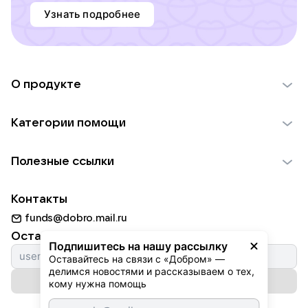
Узнать подробнее
О продукте
О проекте VK Добро
Категории помощи
Отчеты VK Добро
Детям
Использование материалов
Полезные ссылки
Взрослым
Обратная связь
Найти фонд
Пожилым
Контакты
Для НКО
Волонтеры
Животным
funds@dobro.mail.ru
Партнерам
Добрый день
Оставайтесь с нами
Природе
Подпишитесь на нашу рассылку
Истории
Оставайтесь на связи с «Добром» — 
Культуре
делимся новостями и рассказываем о тех, 
Автоплатежи
Подписаться на рассылку
Фондам
кому нужна помощь