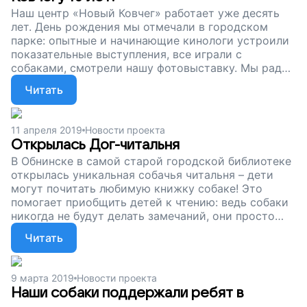
Наш центр «Новый Ковчег» работает уже десять
лет. День рождения мы отмечали в городском
парке: опытные и начинающие кинологи устроили
показательные выступления, все играли с
собаками, смотрели нашу фотовыставку. Мы рады,
что так много людей интересуются жизнью
Читать
бездомных собак – ведь помочь им может каждый.
Сейчас мы собираем деньги на корм. Поддержите
тех, кто знал голод, боль и уличную жизнь.
11 апреля 2019
Новости проекта
Открылась Дог-читальня
В Обнинске в самой старой городской библиотеке
открылась уникальная собачья читальня – дети
могут почитать любимую книжку собаке! Это
помогает приобщить детей к чтению: ведь собаки
никогда не будут делать замечаний, они просто
внимательно слушают, а потом с ними можно и
Читать
поиграть. Все ребята, почитав книжку собаке,
потом взяли ее домой дочитывать. А мы
продолжаем собирать деньги на корм для
9 марта 2019
Новости проекта
животных. Помогите бездомным собакам
Наши собаки поддержали ребят в
дождаться нового хозяина, работать с детьми и