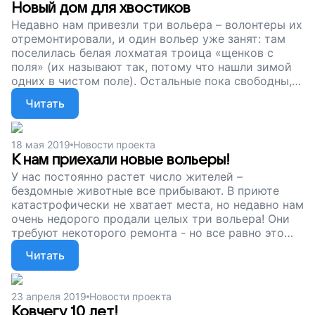
Новый дом для хвостиков
Недавно нам привезли три вольера – волонтеры их
отремонтировали, и один вольер уже занят: там
поселилась белая лохматая троица «щенков с
поля» (их называют так, потому что нашли зимой
одних в чистом поле). Остальные пока свободны,
но это не надолго. Сейчас мы собираем деньги,
Читать
чтобы у уличных животных появился дом, и они
забыли о голоде и боли. Поддержите наш проект!
18 мая 2019
Новости проекта
К нам приехали новые вольеры!
У нас постоянно растет число жителей –
бездомные животные все прибывают. В приюте
катастрофически не хватает места, но недавно нам
очень недорого продали целых три вольера! Они
требуют некоторого ремонта - но все равно это
большой подарок для нас! Мы приступаем к
Читать
работам и продолжаем собирать деньги на корм
животным – помогите нам накормить бездомных
кошек, поддержите наш проект!
23 апреля 2019
Новости проекта
Ковчегу 10 лет!