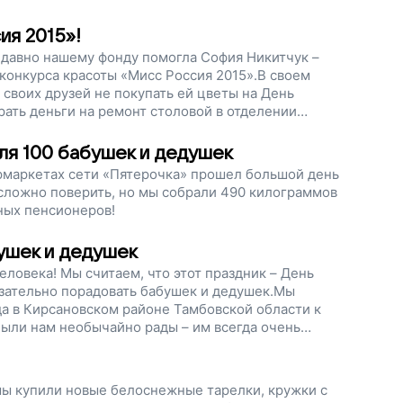
ия 2015»!
Недавно нашему фонду помогла София Никитчук –
конкурса красоты «Мисс Россия 2015».В своем
 своих друзей не покупать ей цветы на День
ать деньги на ремонт столовой в отделении
гаем.
ля 100 бабушек и дедушек
пермаркетах сети «Пятерочка» прошел большой день
 сложно поверить, но мы собрали 490 килограммов
ных пенсионеров!
бушек и дедушек
ловека! Мы считаем, что этот праздник – День
язательно порадовать бабушек и дедушек.Мы
да в Кирсановском районе Тамбовской области к
ыли нам необычайно рады – им всегда очень
капельку внимания и дарят им тепло.
ы купили новые белоснежные тарелки, кружки с