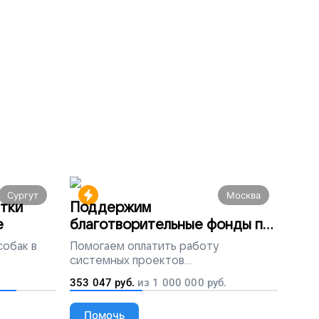
Сургут
Москва
тки
Поддержим
е
благотворительные фонды по
всей России
собак в
Помогаем
оплатить работу
системных проектов
благотворительных организаций
353 047
руб.
из
1 000 000
руб.
Помочь