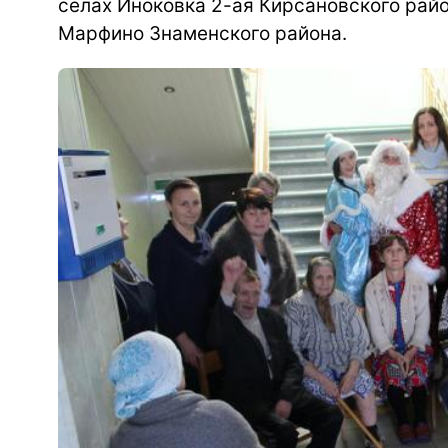
селах Иноковка 2-ая Кирсановского рай
Марфино Знаменского района.