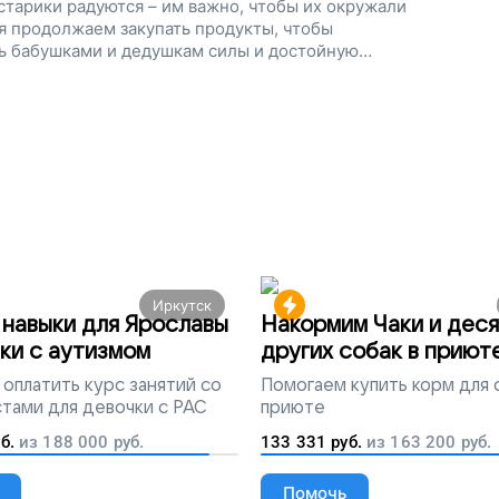
старики радуются – им важно, чтобы их окружали
я продолжаем закупать продукты, чтобы
ь бабушками и дедушкам силы и достойную
Иркутск
навыки для Ярославы
Накормим Чаки и деся
ки с аутизмом
других собак в приют
оплатить курс занятий со
Помогаем
купить корм для 
тами для девочки с РАС
приюте
б.
из
188 000
руб.
133 331
руб.
из
163 200
руб.
Помочь