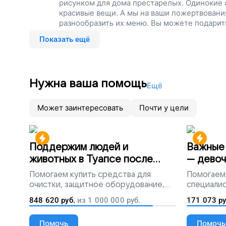
рисунком для дома престарелых. Одинокие 
красивые вещи. А мы на ваши пожертвовани
разнообразить их меню. Вы можете подарит
старость – просто поддержите наш проект!
Показать ещё
Нужна ваша помощь
Ещё
Может заинтересовать
Почти у цели
Поддержим людей и
Важные 
животных в Туапсе после
— девоч
разлива мазута
Помогаем
купить средства для
Помогаем
очистки, защитное оборудование,
специалис
лекарства, корм и предметы первой
848 620
руб.
из
1 000 000
руб.
171 073
ру
необходимости
Помочь
Помочь