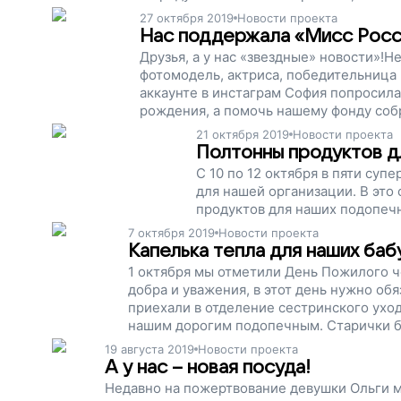
27 октября 2019
Новости проекта
Нас поддержала «Мисс Росс
Друзья, а у нас «звездные» новости»!
фотомодель, актриса, победительница 
аккаунте в инстаграм София попросила
рождения, а помочь нашему фонду собр
сестринского ухода, которому мы помо
21 октября 2019
Новости проекта
Полтонны продуктов д
С 10 по 12 октября в пяти су
для нашей организации. В это
продуктов для наших подопеч
7 октября 2019
Новости проекта
Капелька тепла для наших ба
1 октября мы отметили День Пожилого че
добра и уважения, в этот день нужно об
приехали в отделение сестринского ухо
нашим дорогим подопечным. Старички б
приятно, когда к ним проявляют хотя бы 
19 августа 2019
Новости проекта
А у нас – новая посуда!
Недавно на пожертвование девушки Ольги м